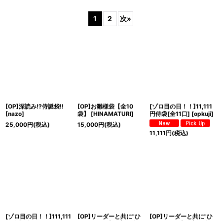
1
2
次
»
表示数
:
並び順
:
絞り込む
[OP]深読み!?侍謎袋!!
[OP]お雛様袋【全10
[ゾロ目の日！！]11,111
[
nazo
]
袋】
[
HINAMATURI
]
円侍袋[全11口]
[
opkuji
]
25,000
円
(税込)
15,000
円
(税込)
11,111
円
(税込)
[ゾロ目の日！！]111,111
[OP]リーダーと共に"ひ
[OP]リーダーと共に"ひ