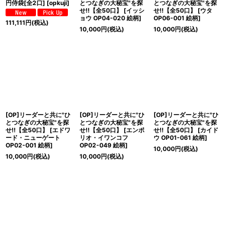
円侍袋[全2口]
[
opkuji
]
とつなぎの大秘宝"を探
とつなぎの大秘宝"を探
せ!!【全50口】
[
イッシ
せ!!【全50口】
[
ウタ
ョウ OP04-020 絵柄
]
OP06-001 絵柄
]
111,111
円
(税込)
10,000
円
(税込)
10,000
円
(税込)
[OP]リーダーと共に"ひ
[OP]リーダーと共に"ひ
[OP]リーダーと共に"ひ
とつなぎの大秘宝"を探
とつなぎの大秘宝"を探
とつなぎの大秘宝"を探
せ!!【全50口】
[
エドワ
せ!!【全50口】
[
エンポ
せ!!【全50口】
[
カイド
ード・ニューゲート
リオ・イワンコフ
ウ OP01-061 絵柄
]
OP02-001 絵柄
]
OP02-049 絵柄
]
10,000
円
(税込)
10,000
円
(税込)
10,000
円
(税込)