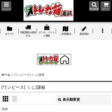
メニュー
商品検索
カート
宅配買取を依頼
デジカ・バトス
カテゴリ
ご利用案内
新規登録
する
ピ通販
ホーム
>
[ワンピース] くじ/謎箱
[ワンピース] くじ/謎箱
表示順変更
閉じる
76
件
サブカテゴリ
: