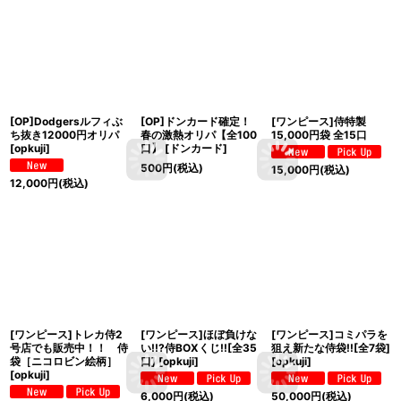
[OP]Dodgersルフィぶ
[OP]ドンカード確定！
[ワンピース]侍特製
ち抜き12000円オリパ
春の激熱オリパ【全100
15,000円袋 全15口
[
opkuji
]
口】
[
ドンカード
]
500
円
(税込)
15,000
円
(税込)
12,000
円
(税込)
[ワンピース]トレカ侍2
[ワンピース]ほぼ負けな
[ワンピース]コミパラを
号店でも販売中！！ 侍
い!!?侍BOXくじ!![全35
狙え新たな侍袋!![全7袋]
袋［ニコロビン絵柄］
口]
[
opkuji
]
[
opkuji
]
[
opkuji
]
6,000
円
(税込)
50,000
円
(税込)