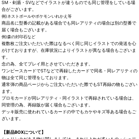
SM・剣盾・SVなどでイラストが違うものでも同じ管理をしている場
合がございます。
例)ネストボールやポケモンいれかえ等
商品名に型番の記載がある場合でも同レアリティの場合は別の型番で
届く場合もございます。
例)森の封印石など
複数枚ご注文いただいた際はなるべく同じ同じイラストでの発送を心
がけておりますが、在庫状況によりイラストが異なる場合もございま
す。
念の為、全てプレイ用とさせていただきます。
ワンピースカードでSTなどで再録したカードで同名・同レアリティの
物は全て同じ管理をしております。
通常弾の商品ページからご注文いただいた際でもST再録の物もござい
ます。
プロモカードが同レアリティ・同イラストで再録されている場合は、
同管理の為、再録版が届く場合もございます。
デッキ販売に使われているカードの中でもカケやキズ等ある場合もご
ざいます。
【新品BOXについて】
シュリンクがある物に関しましては、まれによれが多いもの・シュリ