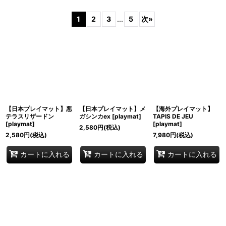
サブカテゴリ
:
1
2
3
...
5
次
»
表示数
:
並び順
:
絞り込む
【日本プレイマット】悪
【日本プレイマット】メ
【海外プレイマット】
テラスリザードン
ガシンカex
[
playmat
]
TAPIS DE JEU
[
playmat
]
[
playmat
]
2,580
円
(税込)
2,580
円
(税込)
7,980
円
(税込)
カートに入れる
カートに入れる
カートに入れる