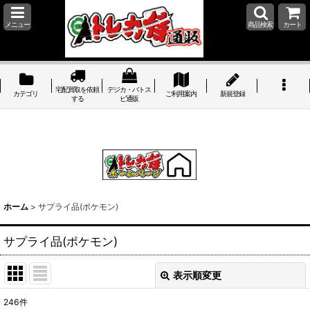
メニュー
商品検索
カート
宅配買取を依頼
デジカ・バトス
カテゴリ
ご利用案内
新規登録
する
ピ通販
ホーム
>
サプライ品(ポケモン)
サプライ品(ポケモン)
表示順変更
閉じる
246
件