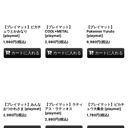
【プレイマット】ピカチ
【プレイマット】
【プレイマット】
ュウとかみなり
COOL×METAL
Pokemon Yuruto
[
playmat
]
[
playmat
]
[
playmat
]
1,980
円
(税込)
2,980
円
(税込)
6,980
円
(税込)
カートに入れる
カートに入れる
カートに入れる
【プレイマット】みんな
【プレイマット】ラティ
【プレイマット】ピカチ
おつかれさま
[
playmat
]
アス・ラティオス
ュウ大集合
[
playmat
]
[
playmat
]
2,980
円
(税込)
1,780
円
(税込)
2,980
円
(税込)