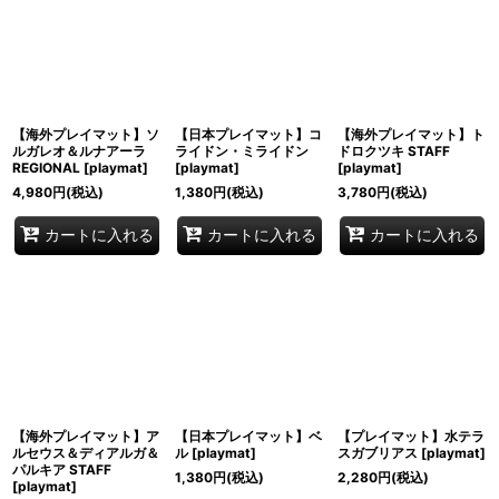
【海外プレイマット】ソ
【日本プレイマット】コ
【海外プレイマット】ト
ルガレオ＆ルナアーラ
ライドン・ミライドン
ドロクツキ STAFF
REGIONAL
[
playmat
]
[
playmat
]
[
playmat
]
4,980
円
(税込)
1,380
円
(税込)
3,780
円
(税込)
カートに入れる
カートに入れる
カートに入れる
【海外プレイマット】ア
【日本プレイマット】ベ
【プレイマット】水テラ
ルセウス＆ディアルガ＆
ル
[
playmat
]
スガブリアス
[
playmat
]
パルキア STAFF
1,380
円
(税込)
2,280
円
(税込)
[
playmat
]