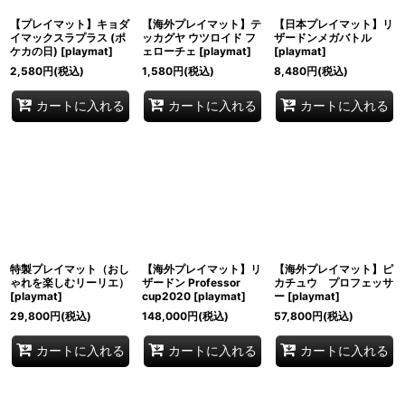
【プレイマット】キョダ
【海外プレイマット】テ
【日本プレイマット】リ
イマックスラプラス (ポ
ッカグヤ ウツロイド フ
ザードンメガバトル
ケカの日)
[
playmat
]
ェローチェ
[
playmat
]
[
playmat
]
2,580
円
(税込)
1,580
円
(税込)
8,480
円
(税込)
カートに入れる
カートに入れる
カートに入れる
特製プレイマット（おし
【海外プレイマット】リ
【海外プレイマット】ピ
ゃれを楽しむリーリエ）
ザードン Professor
カチュウ プロフェッサ
[
playmat
]
cup2020
[
playmat
]
ー
[
playmat
]
29,800
円
(税込)
148,000
円
(税込)
57,800
円
(税込)
カートに入れる
カートに入れる
カートに入れる