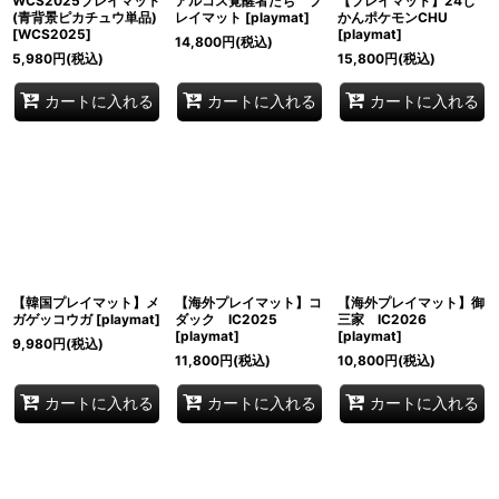
WCS2025プレイマット
アルコス覚醒者たち プ
【プレイマット】24じ
(青背景ピカチュウ単品)
レイマット
[
playmat
]
かんポケモンCHU
[
WCS2025
]
[
playmat
]
14,800
円
(税込)
5,980
円
(税込)
15,800
円
(税込)
カートに入れる
カートに入れる
カートに入れる
【韓国プレイマット】メ
【海外プレイマット】コ
【海外プレイマット】御
ガゲッコウガ
[
playmat
]
ダック IC2025
三家 IC2026
[
playmat
]
[
playmat
]
9,980
円
(税込)
11,800
円
(税込)
10,800
円
(税込)
カートに入れる
カートに入れる
カートに入れる