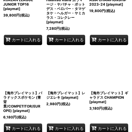
JUNIOR TOP16
ージ・ヤバチャ・ポット
2023-24
[
playmat
]
[
playmat
]
デス・ベロバー・タマゲ
19,800
円
(税込)
タケ・ヘルガー・ヤミカ
39,800
円
(税込)
ラス・コレクレー
[
playmat
]
7,280
円
(税込)
カートに入れる
カートに入れる
カートに入れる
【海外プレイマット】パ
【海外プレイマット】レ
【海外プレイマット】ギ
ラドックスポケモン (青
ジエレキ
[
playmat
]
ャラドス CHAMPION
背
[
playmat
]
2,980
円
(税込)
景/COMPETITOR/EUR
3,180
円
(税込)
OPE)
[
playmat
]
6,180
円
(税込)
カートに入れる
カートに入れる
カートに入れる