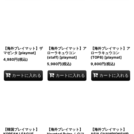
【海外プレイマット】ザ
【海外プレイマット】ア
【海外プレイマット】ア
マゼンタ
[
playmat
]
ローラキュウコン
ローラキュウコン
(staff)
[
playmat
]
(TOP8)
[
playmat
]
4,980
円
(税込)
5,980
円
(税込)
9,800
円
(税込)
カートに入れる
カートに入れる
カートに入れる
【韓国プレイマット】
【海外プレイマット】
【海外プレイマット】
KOREAN LEAGUE
Haunted Ruins ムウマ
ASIA CHAMPIONSHIP