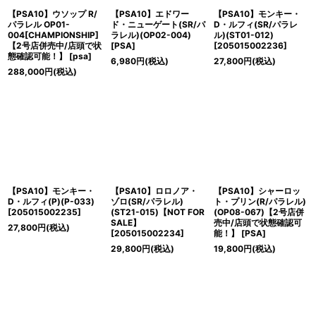
【PSA10】ウソップ R/
【PSA10】エドワー
【PSA10】モンキー・
パラレル OP01-
ド・ニューゲート(SR/パ
D・ルフィ(SR/パラレ
004[CHAMPIONSHIP]
ラレル)(OP02-004)
ル)(ST01-012)
【2号店併売中/店頭で状
[
PSA
]
[
205015002236
]
態確認可能！】
[
psa
]
6,980
円
(税込)
27,800
円
(税込)
288,000
円
(税込)
【PSA10】モンキー・
【PSA10】ロロノア・
【PSA10】シャーロッ
D・ルフィ(P)(P-033)
ゾロ(SR/パラレル)
ト・プリン(R/パラレル)
[
205015002235
]
(ST21-015)【NOT FOR
(OP08-067)【2号店併
SALE】
売中/店頭で状態確認可
27,800
円
(税込)
[
205015002234
]
能！】
[
PSA
]
29,800
円
(税込)
19,800
円
(税込)