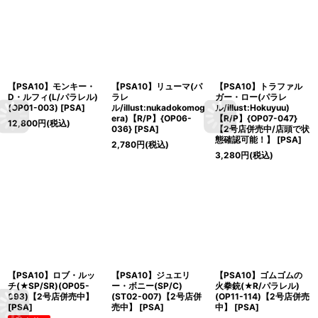
【PSA10】モンキー・
【PSA10】リューマ(パ
【PSA10】トラファル
D・ルフィ(L/パラレル)
ラレ
ガー・ロー(パラレ
(OP01-003)
[
PSA
]
ル/illust:nukadokomog
ル/illust:Hokuyuu)
era)【R/P】{OP06-
【R/P】{OP07-047}
12,800
円
(税込)
036}
[
PSA
]
【2号店併売中/店頭で状
態確認可能！】
[
PSA
]
2,780
円
(税込)
3,280
円
(税込)
【PSA10】ロブ・ルッ
【PSA10】ジュエリ
【PSA10】ゴムゴムの
チ(★SP/SR)(OP05-
ー・ボニー(SP/C)
火拳銃(★R/パラレル)
093)【2号店併売中】
(ST02-007)【2号店併
(OP11-114)【2号店併売
[
PSA
]
売中】
[
PSA
]
中】
[
PSA
]