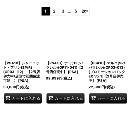
サブカテゴリ
:
1
2
3
...
5
次
»
表示数
:
並び順
:
絞り込む
【PSA10】シャーロッ
【PSA10】ナミ(★L/パ
【PSA10】マルコ(SR/
ト・プリン(SP/R)
ラレル)(OP11-041)【2
パラレル)(OP03-013)
(OP03-112) 【2号店
号店併売中】
[
PSA
]
[プロモーションパック
併売中/店頭で状態確認
EX Vol.1]【2号店併売
99,999
円
(税込)
可能！】
[
PSA
]
中】
[
PSA
]
33,800
円
(税込)
22,800
円
(税込)
カートに入れる
カートに入れる
カートに入れる