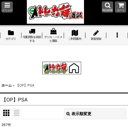
メニュー
商品検索
カート
宅配買取を依頼
デジカ・バトス
カテゴリ
ご利用案内
新規登録
する
ピ通販
ホーム
>
【OP】PSA
【OP】PSA
表示順変更
閉じる
267
件