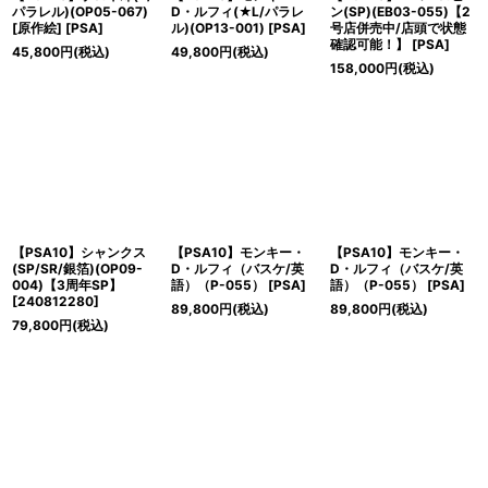
パラレル)(OP05-067)
D・ルフィ(★L/パラレ
ン(SP)(EB03-055)【2
[原作絵]
[
PSA
]
ル)(OP13-001)
[
PSA
]
号店併売中/店頭で状態
確認可能！】
[
PSA
]
45,800
円
(税込)
49,800
円
(税込)
158,000
円
(税込)
【PSA10】シャンクス
【PSA10】モンキー・
【PSA10】モンキー・
(SP/SR/銀箔)(OP09-
D・ルフィ（バスケ/英
D・ルフィ（バスケ/英
004)【3周年SP】
語）（P-055）
[
PSA
]
語）（P-055）
[
PSA
]
[
240812280
]
89,800
円
(税込)
89,800
円
(税込)
79,800
円
(税込)