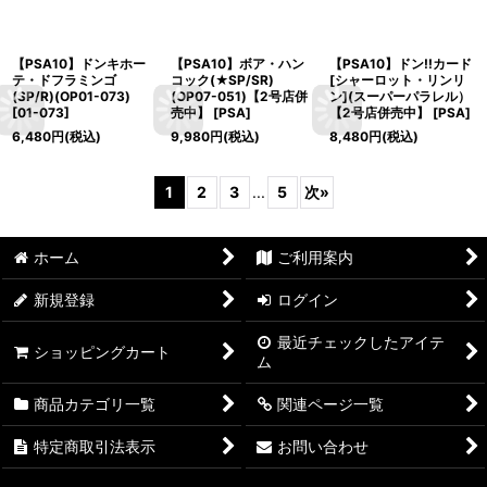
【PSA10】ドンキホー
【PSA10】ボア・ハン
【PSA10】ドン!!カード
テ・ドフラミンゴ
コック(★SP/SR)
[シャーロット・リンリ
(SP/R)(OP01-073)
(OP07-051)【2号店併
ン](スーパーパラレル）
[
01-073
]
売中】
[
PSA
]
【2号店併売中】
[
PSA
]
6,480
円
(税込)
9,980
円
(税込)
8,480
円
(税込)
1
2
3
...
5
次
»
ホーム
ご利用案内
新規登録
ログイン
最近チェックしたアイテ
ショッピングカート
ム
商品カテゴリ一覧
関連ページ一覧
特定商取引法表示
お問い合わせ