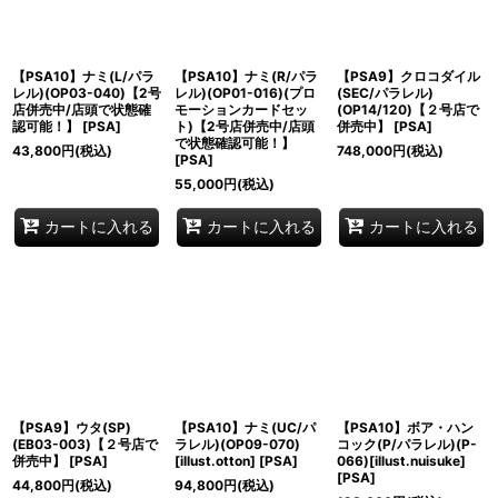
【PSA10】ナミ(L/パラ
【PSA10】ナミ(R/パラ
【PSA9】クロコダイル
レル)(OP03-040)【2号
レル)(OP01-016)(プロ
(SEC/パラレル)
店併売中/店頭で状態確
モーションカードセッ
(OP14/120)【２号店で
認可能！】
[
PSA
]
ト)【2号店併売中/店頭
併売中】
[
PSA
]
で状態確認可能！】
43,800
円
(税込)
748,000
円
(税込)
[
PSA
]
55,000
円
(税込)
カートに入れる
カートに入れる
カートに入れる
【PSA9】ウタ(SP)
【PSA10】ナミ(UC/パ
【PSA10】ボア・ハン
(EB03-003)【２号店で
ラレル)(OP09-070)
コック(P/パラレル)(P-
併売中】
[
PSA
]
[illust.otton]
[
PSA
]
066)[illust.nuisuke]
[
PSA
]
44,800
円
(税込)
94,800
円
(税込)