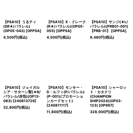
【PSA10】うるティ
【PSA10】X・ドレーク
【PSA10】サンジ(★L/
(SR★/パラレル)
(R★/パラレル)(OP05-
パラレル)(PRB01-001)
(OP05-043)
[
OPPSA
]
055)
[
OPPSA
]
【PRB-01】
[
OPPSA
]
4,500
円
(税込)
4,500
円
(税込)
9,480
円
(税込)
【PSA10】ジェイガル
【PSA10】モンキー・
【PSA10】シャーロッ
シア・サターン聖(★R/
D・ルフィ(P/パラレル)
ト・カタクリ
パラレル/赤箔)(OP13-
(P-001)(プロモーショ
(CHAMPION
083)
[
240813729
]
ンカードセット)
SHIP2024)(OP03-
[
240811117
]
123)
[
OP997
]
32,800
円
(税込)
11,800
円
(税込)
328,000
円
(税込)