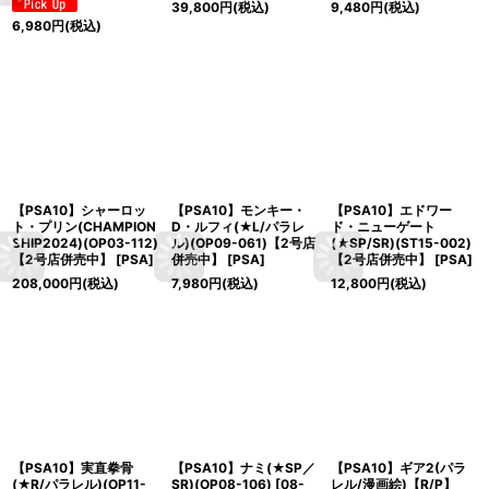
39,800
円
(税込)
9,480
円
(税込)
6,980
円
(税込)
【PSA10】シャーロッ
【PSA10】モンキー・
【PSA10】エドワー
ト・プリン(CHAMPION
D・ルフィ(★L/パラレ
ド・ニューゲート
SHIP2024)(OP03-112)
ル)(OP09-061)【2号店
(★SP/SR)(ST15-002)
【2号店併売中】
[
PSA
]
併売中】
[
PSA
]
【2号店併売中】
[
PSA
]
208,000
円
(税込)
7,980
円
(税込)
12,800
円
(税込)
【PSA10】実直拳骨
【PSA10】ナミ(★SP／
【PSA10】ギア2(パラ
(★R/パラレル)(OP11-
SR)(OP08-106)
[
08-
レル/漫画絵)【R/P】