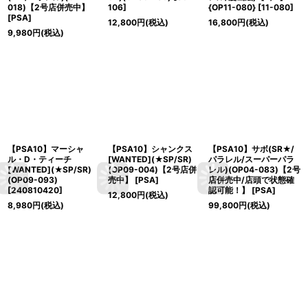
018)【2号店併売中】
106
]
{OP11-080}
[
11-080
]
[
PSA
]
12,800
円
(税込)
16,800
円
(税込)
9,980
円
(税込)
【PSA10】マーシャ
【PSA10】シャンクス
【PSA10】サボ(SR★/
ル・D・ティーチ
[WANTED](★SP/SR)
パラレル/スーパーパラ
[WANTED](★SP/SR)
(OP09-004)【2号店併
レル)(OP04-083)【2号
(OP09-093)
売中】
[
PSA
]
店併売中/店頭で状態確
[
240810420
]
認可能！】
[
PSA
]
12,800
円
(税込)
8,980
円
(税込)
99,800
円
(税込)