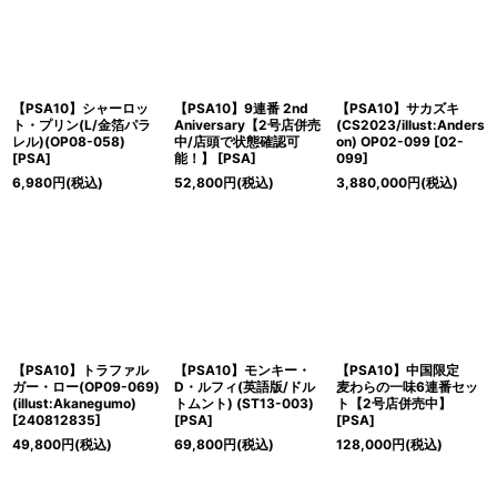
【PSA10】シャーロッ
【PSA10】9連番 2nd
【PSA10】サカズキ
ト・プリン(L/金箔パラ
Aniversary【2号店併売
(CS2023/illust:Anders
レル)(OP08-058)
中/店頭で状態確認可
on) OP02-099
[
02-
[
PSA
]
能！】
[
PSA
]
099
]
6,980
円
(税込)
52,800
円
(税込)
3,880,000
円
(税込)
【PSA10】トラファル
【PSA10】モンキー・
【PSA10】中国限定
ガー・ロー(OP09-069)
D・ルフィ(英語版/ドル
麦わらの一味6連番セッ
(illust:Akanegumo)
トムント) (ST13-003)
ト【2号店併売中】
[
240812835
]
[
PSA
]
[
PSA
]
49,800
円
(税込)
69,800
円
(税込)
128,000
円
(税込)