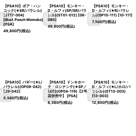
【PSA10】ボア・ハン
【PSA10】モンキー・
【PSA10】モンキー・
コック(★SR/パラレル)
D・ルフィ(SP/SR/パラ
D・ルフィ(★R/パラレ
(ST17-004)
レル)(ST01-012)
[
06-
ル)(OP10-111)
[
10-111
]
[illust.Peach Momoko]
086
]
7,980
円
(税込)
[
PSA
]
49,800
円
(税込)
49,800
円
(税込)
【PSA10】バギー(★L/
【PSA10】ドンキホー
【PSA10】モンキー・
パラレル)(OP09-042)
テ・ロシナンテ(★SP／
D・ルフィ(★L/ホロ/パ
[
09-042
]
SEC)(OP04-119)【2号
ラレル)(ST13-003)
店併売中】
[
PSA
]
[
13-003
]
6,980
円
(税込)
8,380
円
(税込)
12,800
円
(税込)