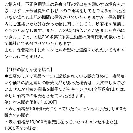
ご購入後、不正利用防止の為身分証の提出をお願いする場合もご
ざいます。身分証提出のお願いのご連絡をしてもご返事がいただ
けない場合も上記の期間は保管させていただきますが、保管期限
内にご連絡いただけなかった物に関しましても、所有権を破棄し
たものとみなします。また、この場合購入いただきました商品に
つきましては、民法239条第1項(無主動産の所有権取得)扱いとし
て弊社にて処分させていただきます。
また、保管期間中にキャンセル希望のご連絡をいただいてもキャ
ンセルはできません。
【価格の誤りがある場合】
●当店のミスで商品ページに記載されている販売価格に、桁間違
いや価格の設定違いの販売商品があった場合は、大変申し訳ござ
いませんが対象の商品を勝手ながらキャンセル(全額返金)または、
正しい価格での販売とさせていただきます。
例）本来販売価格が1,000円
・表示価格が100円販売になっていた→キャンセルまたは1,000円
販売での販売
・表示価格が10,000円販売になっていた→キャンセルまたは
1,000円での販売