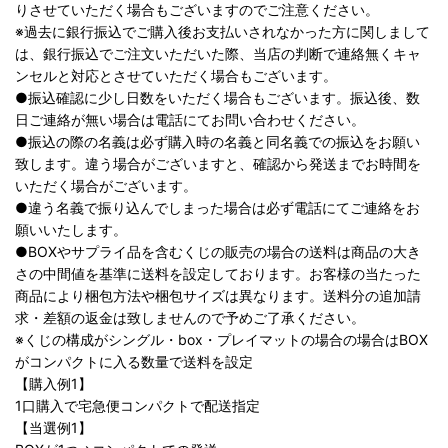
りさせていただく場合もございますのでご注意ください。
※過去に銀行振込でご購入後お支払いされなかった方に関しまして
は、銀行振込でご注文いただいた際、当店の判断で連絡無くキャ
ンセルと対応とさせていただく場合もございます。
●振込確認に少し日数をいただく場合もございます。振込後、数
日ご連絡が無い場合は電話にてお問い合わせください。
●振込の際の名義は必ず購入時の名義と同名義での振込をお願い
致します。違う場合がございますと、確認から発送までお時間を
いただく場合がございます。
●違う名義で振り込んでしまった場合は必ず電話にてご連絡をお
願いいたします。
●BOXやサプライ品を含むくじの販売の場合の送料は商品の大き
さの中間値を基準に送料を設定しております。お客様の当たった
商品により梱包方法や梱包サイズは異なります。送料分の追加請
求・差額の返金は致しませんので予めご了承ください。
※くじの構成がシングル・box・プレイマットの場合の場合はBOX
がコンパクトに入る数量で送料を設定
【購入例1】
1口購入で宅急便コンパクトで配送指定
【当選例1】