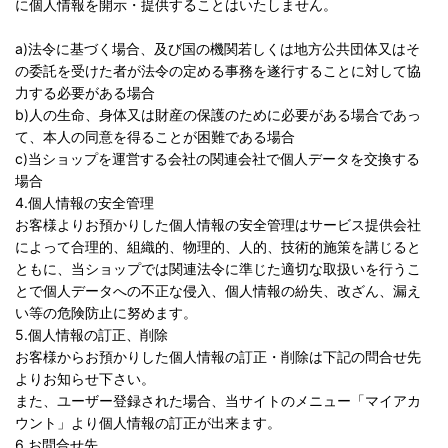
に個人情報を開示・提供することはいたしません。
a)法令に基づく場合、及び国の機関若しくは地方公共団体又はそ
の委託を受けた者が法令の定める事務を遂行することに対して協
力する必要がある場合
b)人の生命、身体又は財産の保護のために必要がある場合であっ
て、本人の同意を得ることが困難である場合
c)当ショップを運営する会社の関連会社で個人データを交換する
場合
4.個人情報の安全管理
お客様よりお預かりした個人情報の安全管理はサービス提供会社
によって合理的、組織的、物理的、人的、技術的施策を講じると
ともに、当ショップでは関連法令に準じた適切な取扱いを行うこ
とで個人データへの不正な侵入、個人情報の紛失、改ざん、漏え
い等の危険防止に努めます。
5.個人情報の訂正、削除
お客様からお預かりした個人情報の訂正・削除は下記の問合せ先
よりお知らせ下さい。
また、ユーザー登録された場合、当サイトのメニュー「マイアカ
ウント」より個人情報の訂正が出来ます。
6.お問合せ先