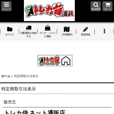
メニュー
商品検索
カート
宅配買取を依頼
デジカ・バトス
カテゴリ
ご利用案内
新規登録
する
ピ通販
ホーム
>
特定商取引法表示
特定商取引法表示
販売主
トレカ侍 ネット通販店