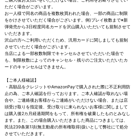
ただく場合がございます。
お一人様で同名の商品を複数枚買われた場合、一部の商品に制限
をかけさせていただく場合がございます。例)プレイ枚数まで※新
弾発売から3日程度同名カードを沢山購入いただいても規制させて
いただきます。
沢山の方へご利用いただくため、汎用カードに関しましても規制
させていただく場合がございます。
当店による一部枚数制限でキャンセルさせていただいた場合で
も、制限枚数によってのキャンセル・残りのご注文いただいたカ
ードのキャンセルはできません。
【ご本人様確認】
・高額品をクレジットやAmazonPayで購入された際に不正利用防
止の為、ご本人確認を行っております。ご本人確認が取れない場
合や、ご連絡後お客様からご連絡がいただけない場合、または店
頭受け取りを指定後、受け取りに来られないお客様に関しまして
は購入後2カ月経過期間をもって、所有権を破棄したものとみなし
ます。また、この場合購入いただきました商品につきましては、
民法239条第1項(無主動産の所有権取得)扱いとして弊社にて処分
させていただきます。