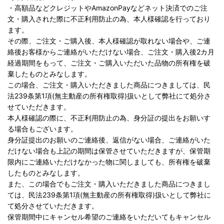
・高額品などクレジットやAmazonPayなどネット決済でのご注
文・購入された際に不正利用防止の為、本人様確認を行っており
ます。
その際、ご注文・ご購入後、本人様確認が取れない場合や、ご連
絡後お客様からご連絡がいただけない場合、ご注文・購入後2カ月
経過期間をもって、ご注文・ご購入いただいた品物の所有権を破
棄したものとみなします。
この場合、ご注文・購入いただきました商品につきましては、民
法239条第1項(無主動産の所有権取得)扱いとして弊社にて処分さ
せていただきます。
本人様確認の際に、不正利用防止の為、身分証の提出をお願いす
る場合もございます。
身分証提出のお願いのご連絡後、返信がない場合、ご連絡がいた
だけない場合も上記の期間は保管させていただきますが、保管期
限内にご連絡いただけなかった物に関しましても、所有権を破棄
したものとみなします。
また、この場合でもご注文・購入いただきました商品につきまし
ては、民法239条第1項(無主動産の所有権取得)扱いとして弊社に
て処分させていただきます。
保管期間中にキャンセル希望のご連絡をいただいてもキャンセル