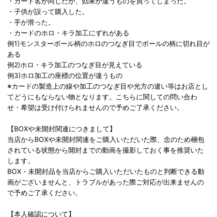
・カード名が同じだが、効果が違うものを買ってしまった。
・子供が誤って購入した。
・手が滑った。
・カードのホロ・キラ加工にずれがある
例1)モンスターボール柄のホロのつなぎ目でボールの柄に切れ目が
ある
例2)ホロ・キラ加工のつなぎ目が見えている
例3)ホロ加工の座標の位置が違うもの
※カードの製造上の線や加工のつなぎ目や光方の違い等はお店とし
てどうにもならない物となります。こちらに関しての問い合わ
せ・希望は受け付けられませんので予めご了承ください。
【BOXや未開封関連につきまして】
当店からBOXや未開封関連をご購入いただいた際、念のため梱包
されている状態から開封までの動画を撮影しておく事を推奨いた
します。
BOX・未開封品を当店からご購入いただいたものと判断できる動
画がございませんと、トラブルがあった際ご対応が出来ませんの
で予めご了承ください。
【本人確認について】