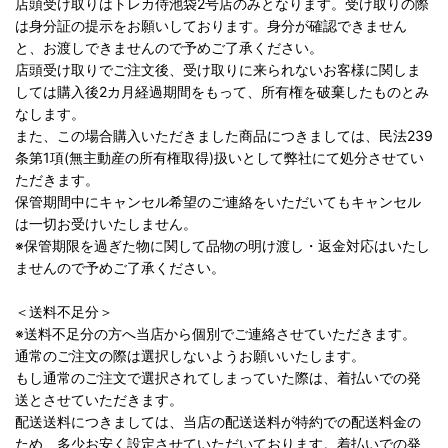
店頭受け取りはトレカ侍池袋2号店のみとなります。受け取りの際
は身分証の提示をお願いしております。身分が確認できません
と、お渡しできませんので予めご了承ください。
店頭受け取りでご注文後、受け取りに来られないお客様に関しま
しては購入後2カ月経過期間をもって、所有権を破棄したものとみ
なします。
また、この場合購入いただきました商品につきましては、民法239
条第1項(無主動産の所有権取得)扱いとして弊社にて処分させてい
ただきます。
保管期間中にキャンセル希望のご連絡をいただいてもキャンセル
は一切お受けいたしません。
※保管期限を過ぎた物に関して品物の明け渡し・返金対応はいたし
ませんので予めご了承ください。
＜送料不足分＞
※送料不足分の方へ当店から個別でご連絡させていただきます。
通常のご注文の際は選択しないようお願いいたします。
もし通常のご注文で選択されてしまっていた際は、着払いでの発
送とさせていただきます。
配送送料につきましては、当店の配送送料が特約での配送料金の
ため、多少お安く設定させていただいております。着払いでの発