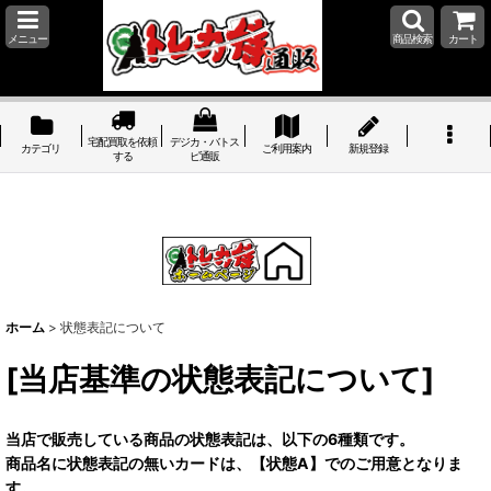
メニュー
商品検索
カート
宅配買取を依頼
デジカ・バトス
カテゴリ
ご利用案内
新規登録
する
ピ通販
ホーム
>
状態表記について
[当店基準の状態表記について]
当店で販売している商品の状態表記は、以下の6種類です。
商品名に状態表記の無いカードは、【状態A】でのご用意となりま
す。