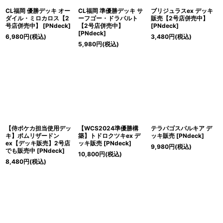
CL福岡 優勝デッキ オー
CL福岡 準優勝デッキ サ
ブリジュラスex デッキ
ダイル・ミロカロス【2
ーフゴー・ドラパルト
販売【2号店併売中】
号店併売中】
[
PNdeck
]
【2号店併売中】
[
PNdeck
]
[
PNdeck
]
6,980
円
(税込)
3,480
円
(税込)
5,980
円
(税込)
【侍ポケカ担当使用デッ
【WCS2024準優勝構
テラパゴスパルキア デ
キ】ポムリザードン
築】トドロクツキex デ
ッキ販売
[
PNdeck
]
ex【デッキ販売】2号店
ッキ販売
[
PNdeck
]
9,980
円
(税込)
でも販売中
[
PNdeck
]
10,800
円
(税込)
8,480
円
(税込)