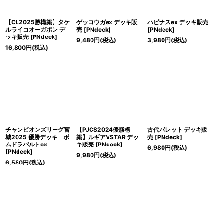
【CL2025勝構築】タケ
ゲッコウガex デッキ販
ハピナスex デッキ販売
ルライコオーガポン デ
売
[
PNdeck
]
[
PNdeck
]
ッキ販売
[
PNdeck
]
9,480
円
(税込)
3,980
円
(税込)
16,800
円
(税込)
チャンピオンズリーグ宮
【PJCS2024優勝構
古代バレット デッキ販
城2025 優勝デッキ ボ
築】ルギアVSTAR デッ
売
[
PNdeck
]
ムドラパルトex
キ販売
[
PNdeck
]
6,980
円
(税込)
[
PNdeck
]
9,980
円
(税込)
6,580
円
(税込)