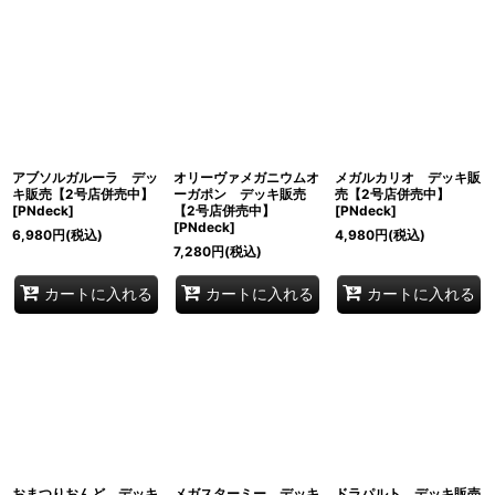
表示数
:
並び順
:
絞り込む
アブソルガルーラ デッ
オリーヴァメガニウムオ
メガルカリオ デッキ販
キ販売【2号店併売中】
ーガポン デッキ販売
売【2号店併売中】
[
PNdeck
]
【2号店併売中】
[
PNdeck
]
[
PNdeck
]
6,980
円
(税込)
4,980
円
(税込)
7,280
円
(税込)
カートに入れる
カートに入れる
カートに入れる
おまつりおんど デッキ
メガスターミー デッキ
ドラパルト デッキ販売