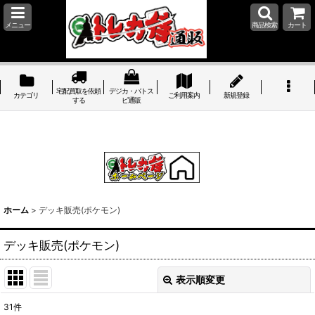
メニュー
商品検索
カート
宅配買取を依頼
デジカ・バトス
カテゴリ
ご利用案内
新規登録
する
ピ通販
ホーム
>
デッキ販売(ポケモン)
デッキ販売(ポケモン)
表示順変更
閉じる
31
件