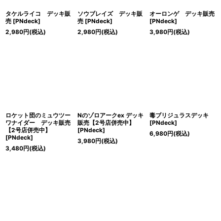
タケルライコ デッキ販
ソウブレイズ デッキ販
オーロンゲ デッキ販売
売
[
PNdeck
]
売
[
PNdeck
]
[
PNdeck
]
2,980
円
(税込)
2,980
円
(税込)
3,980
円
(税込)
ロケット団のミュウツー
Nのゾロアークex デッキ
毒ブリジュラスデッキ
ワナイダー デッキ販売
販売【2号店併売中】
[
PNdeck
]
【2号店併売中】
[
PNdeck
]
6,980
円
(税込)
[
PNdeck
]
3,980
円
(税込)
3,480
円
(税込)