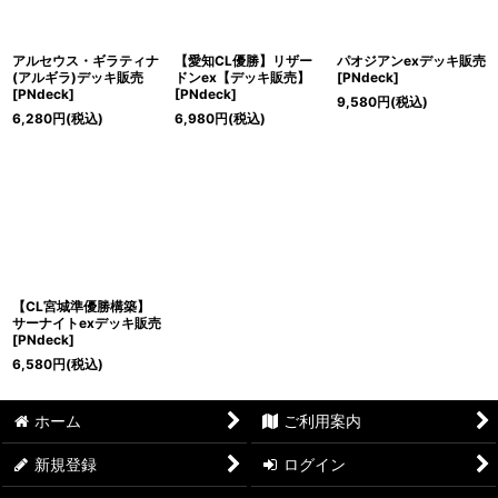
アルセウス・ギラティナ
【愛知CL優勝】リザー
パオジアンexデッキ販売
(アルギラ)デッキ販売
ドンex【デッキ販売】
[
PNdeck
]
[
PNdeck
]
[
PNdeck
]
9,580
円
(税込)
6,280
円
(税込)
6,980
円
(税込)
【CL宮城準優勝構築】
サーナイトexデッキ販売
[
PNdeck
]
6,580
円
(税込)
ホーム
ご利用案内
新規登録
ログイン