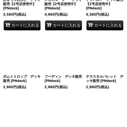
販売【2号店併売中】
販売【2号店併売中】
【2号店併売中】
[
PNdeck
]
[
PNdeck
]
[
PNdeck
]
3,580
円
(税込)
4,980
円
(税込)
4,380
円
(税込)
カートに入れる
カートに入れる
カートに入れる
ボムミミロップ デッキ
フーディン デッキ販売
テラスタルバレット デ
販売
[
PNdeck
]
[
PNdeck
]
ッキ販売
[
PNdeck
]
2,980
円
(税込)
2,980
円
(税込)
2,980
円
(税込)