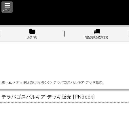
メニュー
カテゴリ
宅配買取を依頼する
ホーム
>
デッキ販売(ポケモン)
>
テラパゴスパルキア デッキ販売
テラパゴスパルキア デッキ販売
[
PNdeck
]