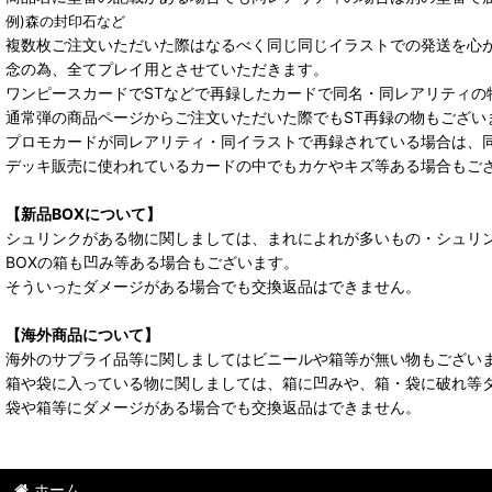
例)森の封印石など
複数枚ご注文いただいた際はなるべく同じ同じイラストでの発送を心
念の為、全てプレイ用とさせていただきます。
ワンピースカードでSTなどで再録したカードで同名・同レアリティの
通常弾の商品ページからご注文いただいた際でもST再録の物もござい
プロモカードが同レアリティ・同イラストで再録されている場合は、
デッキ販売に使われているカードの中でもカケやキズ等ある場合もご
【新品BOXについて】
シュリンクがある物に関しましては、まれによれが多いもの・シュリ
BOXの箱も凹み等ある場合もございます。
そういったダメージがある場合でも交換返品はできません。
【海外商品について】
海外のサプライ品等に関しましてはビニールや箱等が無い物もござい
箱や袋に入っている物に関しましては、箱に凹みや、箱・袋に破れ等
袋や箱等にダメージがある場合でも交換返品はできません。
ホーム