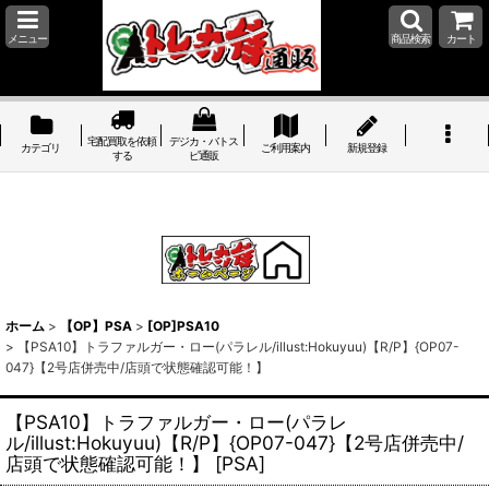
メニュー
商品検索
カート
宅配買取を依頼
デジカ・バトス
カテゴリ
ご利用案内
新規登録
する
ピ通販
ホーム
>
【OP】PSA
>
[OP]PSA10
>
【PSA10】トラファルガー・ロー(パラレル/illust:Hokuyuu)【R/P】{OP07-
047}【2号店併売中/店頭で状態確認可能！】
【PSA10】トラファルガー・ロー(パラレ
ル/illust:Hokuyuu)【R/P】{OP07-047}【2号店併売中/
店頭で状態確認可能！】
[
PSA
]