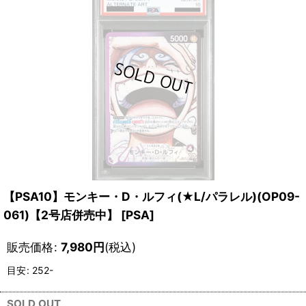
【PSA10】モンキー・D・ルフィ(★L/パラレル)(OP09-
061)【2号店併売中】
[
PSA
]
販売価格
:
7,980
円
(税込)
目安
:
252-
SOLD OUT