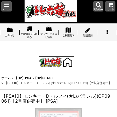
メニュー
商品検索
カート
宅配買取を依頼
デジカ・バトス
カテゴリ
ご利用案内
新規登録
する
ピ通販
ホーム
>
【OP】PSA
>
[OP]PSA10
>
【PSA10】モンキー・D・ルフィ(★L/パラレル)(OP09-061)【2号店併売中】
【PSA10】モンキー・D・ルフィ(★L/パラレル)(OP09-
061)【2号店併売中】
[
PSA
]