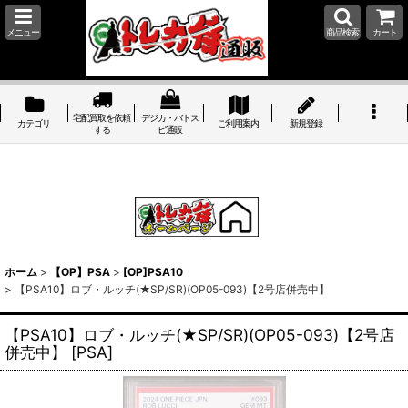
メニュー
商品検索
カート
宅配買取を依頼
デジカ・バトス
カテゴリ
ご利用案内
新規登録
する
ピ通販
ホーム
>
【OP】PSA
>
[OP]PSA10
>
【PSA10】ロブ・ルッチ(★SP/SR)(OP05-093)【2号店併売中】
【PSA10】ロブ・ルッチ(★SP/SR)(OP05-093)【2号店
併売中】
[
PSA
]