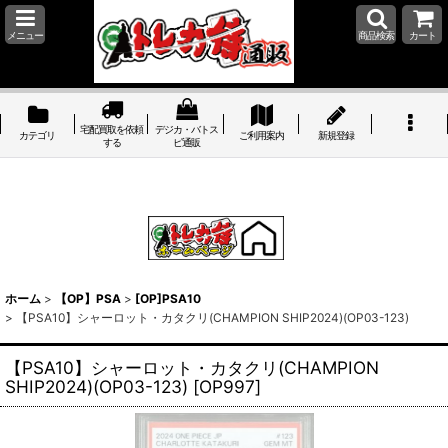
メニュー
商品検索
カート
宅配買取を依頼
デジカ・バトス
カテゴリ
ご利用案内
新規登録
する
ピ通販
ホーム
>
【OP】PSA
>
[OP]PSA10
>
【PSA10】シャーロット・カタクリ(CHAMPION SHIP2024)(OP03-123)
【PSA10】シャーロット・カタクリ(CHAMPION
SHIP2024)(OP03-123)
[
OP997
]