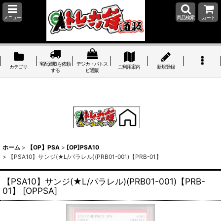
メニュー
商品検索
カート
宅配買取を依頼
デジカ・バトス
カテゴリ
ご利用案内
新規登録
する
ピ通販
ホーム
>
【OP】PSA
>
[OP]PSA10
>
【PSA10】サンジ(★L/パラレル)(PRB01-001)【PRB-01】
【PSA10】サンジ(★L/パラレル)(PRB01-001)【PRB-
01】
[
OPPSA
]