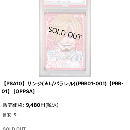
【PSA10】サンジ(★L/パラレル)(PRB01-001)【PRB-
01】
[
OPPSA
]
販売価格
:
9,480
円
(税込)
目安
:
5-
SOLD OUT