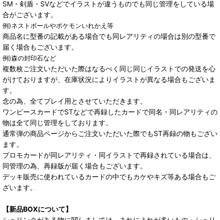
SM・剣盾・SVなどでイラストが違うものでも同じ管理をしている場
合がございます。
例)ネストボールやポケモンいれかえ等
商品名に型番の記載がある場合でも同レアリティの場合は別の型番で
届く場合もございます。
例)森の封印石など
複数枚ご注文いただいた際はなるべく同じ同じイラストでの発送を心
がけておりますが、在庫状況によりイラストが異なる場合もございま
す。
念の為、全てプレイ用とさせていただきます。
ワンピースカードでSTなどで再録したカードで同名・同レアリティの
物は全て同じ管理をしております。
通常弾の商品ページからご注文いただいた際でもST再録の物もござい
ます。
プロモカードが同レアリティ・同イラストで再録されている場合は、
同管理の為、再録版が届く場合もございます。
デッキ販売に使われているカードの中でもカケやキズ等ある場合もご
ざいます。
【新品BOXについて】
シュリンクがある物に関しましては、まれによれが多いもの・シュリ