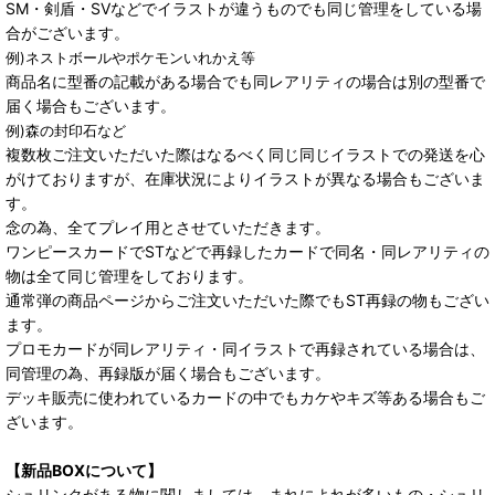
SM・剣盾・SVなどでイラストが違うものでも同じ管理をしている場
合がございます。
例)ネストボールやポケモンいれかえ等
商品名に型番の記載がある場合でも同レアリティの場合は別の型番で
届く場合もございます。
例)森の封印石など
複数枚ご注文いただいた際はなるべく同じ同じイラストでの発送を心
がけておりますが、在庫状況によりイラストが異なる場合もございま
す。
念の為、全てプレイ用とさせていただきます。
ワンピースカードでSTなどで再録したカードで同名・同レアリティの
物は全て同じ管理をしております。
通常弾の商品ページからご注文いただいた際でもST再録の物もござい
ます。
プロモカードが同レアリティ・同イラストで再録されている場合は、
同管理の為、再録版が届く場合もございます。
デッキ販売に使われているカードの中でもカケやキズ等ある場合もご
ざいます。
【新品BOXについて】
シュリンクがある物に関しましては、まれによれが多いもの・シュリ