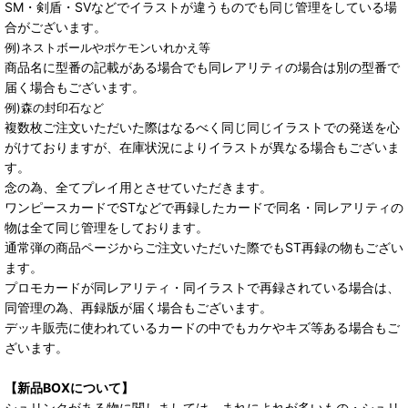
SM・剣盾・SVなどでイラストが違うものでも同じ管理をしている場
合がございます。
例)ネストボールやポケモンいれかえ等
商品名に型番の記載がある場合でも同レアリティの場合は別の型番で
届く場合もございます。
例)森の封印石など
複数枚ご注文いただいた際はなるべく同じ同じイラストでの発送を心
がけておりますが、在庫状況によりイラストが異なる場合もございま
す。
念の為、全てプレイ用とさせていただきます。
ワンピースカードでSTなどで再録したカードで同名・同レアリティの
物は全て同じ管理をしております。
通常弾の商品ページからご注文いただいた際でもST再録の物もござい
ます。
プロモカードが同レアリティ・同イラストで再録されている場合は、
同管理の為、再録版が届く場合もございます。
デッキ販売に使われているカードの中でもカケやキズ等ある場合もご
ざいます。
【新品BOXについて】
シュリンクがある物に関しましては、まれによれが多いもの・シュリ