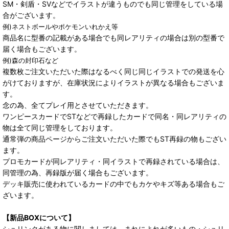
SM・剣盾・SVなどでイラストが違うものでも同じ管理をしている場
合がございます。
例)ネストボールやポケモンいれかえ等
商品名に型番の記載がある場合でも同レアリティの場合は別の型番で
届く場合もございます。
例)森の封印石など
複数枚ご注文いただいた際はなるべく同じ同じイラストでの発送を心
がけておりますが、在庫状況によりイラストが異なる場合もございま
す。
念の為、全てプレイ用とさせていただきます。
ワンピースカードでSTなどで再録したカードで同名・同レアリティの
物は全て同じ管理をしております。
通常弾の商品ページからご注文いただいた際でもST再録の物もござい
ます。
プロモカードが同レアリティ・同イラストで再録されている場合は、
同管理の為、再録版が届く場合もございます。
デッキ販売に使われているカードの中でもカケやキズ等ある場合もご
ざいます。
【新品BOXについて】
シュリンクがある物に関しましては、まれによれが多いもの・シュリ