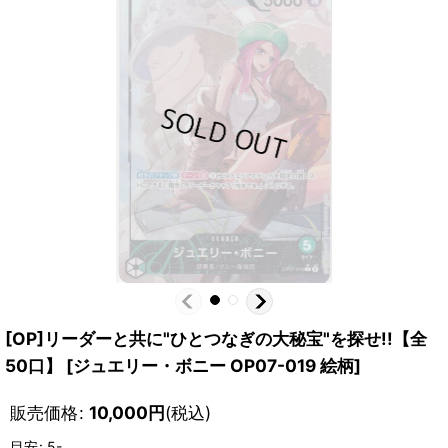
[OP]リーダーと共に"ひとつなぎの大秘宝"を探せ!!【全
50口】
[
ジュエリー・ボニー OP07-019 絵柄
]
販売価格
:
10,000
円
(税込)
目安
:
5-