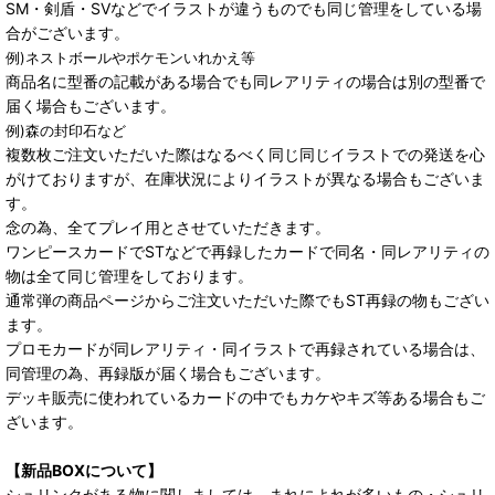
SM・剣盾・SVなどでイラストが違うものでも同じ管理をしている場
合がございます。
例)ネストボールやポケモンいれかえ等
商品名に型番の記載がある場合でも同レアリティの場合は別の型番で
届く場合もございます。
例)森の封印石など
複数枚ご注文いただいた際はなるべく同じ同じイラストでの発送を心
がけておりますが、在庫状況によりイラストが異なる場合もございま
す。
念の為、全てプレイ用とさせていただきます。
ワンピースカードでSTなどで再録したカードで同名・同レアリティの
物は全て同じ管理をしております。
通常弾の商品ページからご注文いただいた際でもST再録の物もござい
ます。
プロモカードが同レアリティ・同イラストで再録されている場合は、
同管理の為、再録版が届く場合もございます。
デッキ販売に使われているカードの中でもカケやキズ等ある場合もご
ざいます。
【新品BOXについて】
シュリンクがある物に関しましては、まれによれが多いもの・シュリ