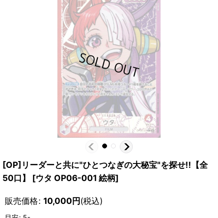
[OP]リーダーと共に"ひとつなぎの大秘宝"を探せ!!【全
50口】
[
ウタ OP06-001 絵柄
]
販売価格
:
10,000
円
(税込)
目安
:
5-