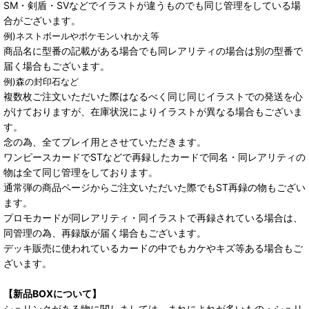
SM・剣盾・SVなどでイラストが違うものでも同じ管理をしている場
合がございます。
例)ネストボールやポケモンいれかえ等
商品名に型番の記載がある場合でも同レアリティの場合は別の型番で
届く場合もございます。
例)森の封印石など
複数枚ご注文いただいた際はなるべく同じ同じイラストでの発送を心
がけておりますが、在庫状況によりイラストが異なる場合もございま
す。
念の為、全てプレイ用とさせていただきます。
ワンピースカードでSTなどで再録したカードで同名・同レアリティの
物は全て同じ管理をしております。
通常弾の商品ページからご注文いただいた際でもST再録の物もござい
ます。
プロモカードが同レアリティ・同イラストで再録されている場合は、
同管理の為、再録版が届く場合もございます。
デッキ販売に使われているカードの中でもカケやキズ等ある場合もご
ざいます。
【新品BOXについて】
シュリンクがある物に関しましては、まれによれが多いもの・シュリ