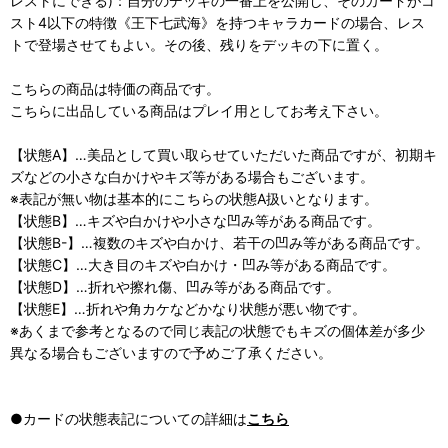
レストにできる)：自分のデッキの一番上を公開し、そのカードがコ
スト4以下の特徴《王下七武海》を持つキャラカードの場合、レス
トで登場させてもよい。その後、残りをデッキの下に置く。
こちらの商品は特価の商品です。
こちらに出品している商品はプレイ用としてお考え下さい。
【状態A】…美品として買い取らせていただいた商品ですが、初期キ
ズなどの小さな白かけやキズ等がある場合もございます。
※表記が無い物は基本的にこちらの状態A扱いとなります。
【状態B】…キズや白かけや小さな凹み等がある商品です。
【状態B-】…複数のキズや白かけ、若干の凹み等がある商品です。
【状態C】…大き目のキズや白かけ・凹み等がある商品です。
【状態D】…折れや擦れ傷、凹み等がある商品です。
【状態E】…折れや角カケなどかなり状態が悪い物です。
※あくまで参考となるので同じ表記の状態でもキズの個体差が多少
異なる場合もございますので予めご了承ください。
●カードの状態表記についての詳細は
こちら