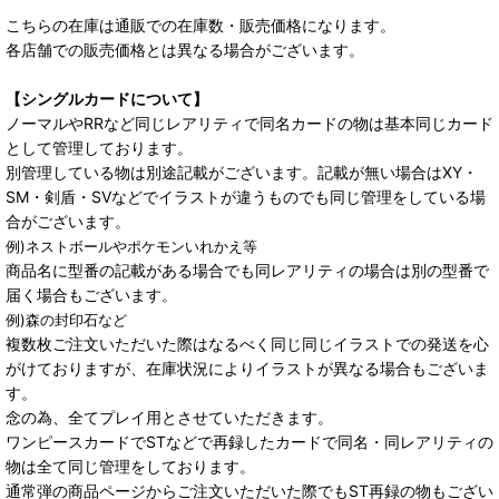
こちらの在庫は通販での在庫数・販売価格になります。
各店舗での販売価格とは異なる場合がございます。
【シングルカードについて】
ノーマルやRRなど同じレアリティで同名カードの物は基本同じカード
として管理しております。
別管理している物は別途記載がございます。記載が無い場合はXY・
SM・剣盾・SVなどでイラストが違うものでも同じ管理をしている場
合がございます。
例)ネストボールやポケモンいれかえ等
商品名に型番の記載がある場合でも同レアリティの場合は別の型番で
届く場合もございます。
例)森の封印石など
複数枚ご注文いただいた際はなるべく同じ同じイラストでの発送を心
がけておりますが、在庫状況によりイラストが異なる場合もございま
す。
念の為、全てプレイ用とさせていただきます。
ワンピースカードでSTなどで再録したカードで同名・同レアリティの
物は全て同じ管理をしております。
通常弾の商品ページからご注文いただいた際でもST再録の物もござい