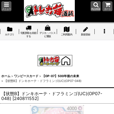
メニュー
商品検索
カート
宅配買取を依頼
デジカ・バトス
カテゴリ
ご利用案内
新規登録
する
ピ通販
ホーム
>
ワンピースカード
>
【OP-07】500年後の未来
>
【状態B】ドンキホーテ・ドフラミンゴ(UC)(OP07-048)
【状態B】ドンキホーテ・ドフラミンゴ(UC)(OP07-
048)
[
240811552
]