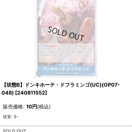
【状態B】ドンキホーテ・ドフラミンゴ(UC)(OP07-
048)
[
240811552
]
販売価格
:
10
円
(税込)
目安
:
5-
SOLD OUT