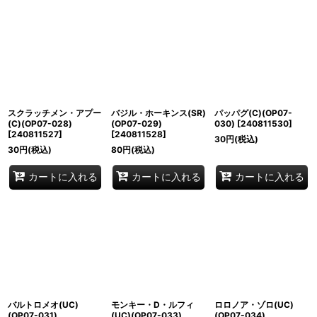
スクラッチメン・アプー
バジル・ホーキンス(SR)
パッパグ(C)(OP07-
(C)(OP07-028)
(OP07-029)
030)
[
240811530
]
[
240811527
]
[
240811528
]
30
円
(税込)
30
円
(税込)
80
円
(税込)
カートに入れる
カートに入れる
カートに入れる
バルトロメオ(UC)
モンキー・D・ルフィ
ロロノア・ゾロ(UC)
(OP07-031)
(UC)(OP07-033)
(OP07-034)