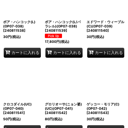
ボア・ハンコック(L)
ボア・ハンコック(L/パ
エドワード・ウィーブル
(OP07-038)
ラレル)(OP07-038)
(C)(OP07-039)
[
240811538
]
[
240811539
]
[
240811540
]
30
円
(税込)
30
円
(税込)
17,800
円
(税込)
カートに入れる
カートに入れる
カートに入れる
クロコダイル(UC)
グロリオーサ(ニョン婆)
ゲッコー・モリア(C)
(OP07-040)
(UC)(OP07-041)
(OP07-042)
[
240811541
]
[
240811542
]
[
240811543
]
50
円
(税込)
80
円
(税込)
30
円
(税込)