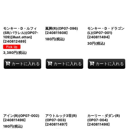
モンキー・D・ルフィ
嵐脚(R)(OP07-096)
モンキー・D・ドラゴン
(SR/パラレル)(OP07-
[
240811608
]
(L)(OP07-001)
109)[illust.otton]
[
240811494
]
180
円
(税込)
[
240812489
]
30
円
(税込)
3,380
円
(税込)
カートに入れる
カートに入れる
カートに入れる
アイン(R)(OP07-002)
アウトルック3世(R)
カーリー・ダダン(R)
[
240811496
]
(OP07-003)
(OP07-004)
[
240811497
]
[
240811498
]
180
円
(税込)