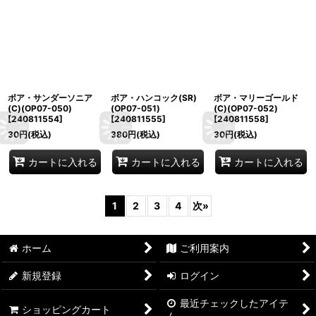
ボア・サンダーソニア
ボア・ハンコック(SR)
ボア・マリーゴールド
(C)(OP07-050)
(OP07-051)
(C)(OP07-052)
[
240811554
]
[
240811555
]
[
240811558
]
30
円
(税込)
380
円
(税込)
30
円
(税込)
カートに入れる
カートに入れる
カートに入れる
1
2
3
4
次
»
ホーム
ご利用案内
新規登録
ログイン
最近チェックしたアイテ
ショッピングカート
ム