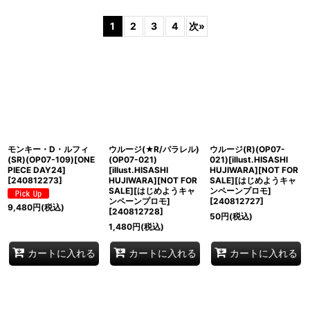
表示数
:
1
2
3
4
次
»
並び順
:
絞り込む
モンキー・D・ルフィ
ウルージ(★R/パラレル)
ウルージ(R)(OP07-
(SR)(OP07-109)[ONE
(OP07-021)
021)[illust.HISASHI
PIECE DAY24]
[illust.HISASHI
HUJIWARA][NOT FOR
[
240812273
]
HUJIWARA][NOT FOR
SALE][はじめようキャ
SALE][はじめようキャ
ンペーンプロモ]
ンペーンプロモ]
[
240812727
]
9,480
円
(税込)
[
240812728
]
50
円
(税込)
1,480
円
(税込)
カートに入れる
カートに入れる
カートに入れる