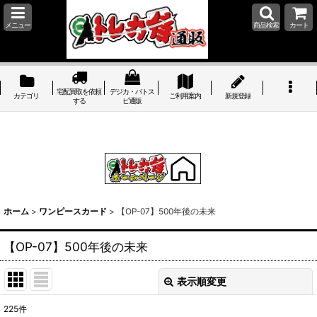
メニュー
商品検索
カート
宅配買取を依頼
デジカ・バトス
カテゴリ
ご利用案内
新規登録
する
ピ通販
ホーム
>
ワンピースカード
>
【OP-07】500年後の未来
【OP-07】500年後の未来
表示順変更
閉じる
225
件