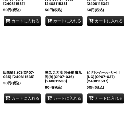
[
240811531
]
[
240811533
]
[
240811534
]
50
円
(税込)
50
円
(税込)
50
円
(税込)
カートに入れる
カートに入れる
カートに入れる
因果晒し(C)(OP07-
鬼気 九刀流 阿修羅 魔九
ピザお~か~わ~り~!!!
035)
[
240811535
]
閃(R)(OP07-036)
(UC)(OP07-037)
[
240811536
]
[
240811537
]
30
円
(税込)
80
円
(税込)
50
円
(税込)
カートに入れる
カートに入れる
カートに入れる