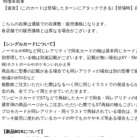
特徴革命軍
【速攻】(このカードは登場したターンにアタックできる)【登場時】
こちらの在庫は通販での在庫数・販売価格になります。
各店舗での販売価格とは異なる場合がございます。
【シングルカードについて】
ノーマルやRRなど同じレアリティで同名カードの物は基本同じカード
別管理している物は別途記載がございます。記載が無い場合はXY・S
例)ネストボールやポケモンいれかえ等
商品名に型番の記載がある場合でも同レアリティの場合は別の型番で
例)森の封印石など
複数枚ご注文いただいた際はなるべく同じ同じイラストでの発送を心
念の為、全てプレイ用とさせていただきます。
ワンピースカードでSTなどで再録したカードで同名・同レアリティの
通常弾の商品ページからご注文いただいた際でもST再録の物もござい
プロモカードが同レアリティ・同イラストで再録されている場合は、
デッキ販売に使われているカードの中でもカケやキズ等ある場合もご
【新品BOXについて】