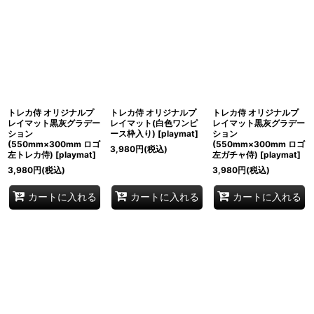
表示数
:
並び順
:
絞り込む
トレカ侍 オリジナルプ
トレカ侍 オリジナルプ
トレカ侍 オリジナルプ
レイマット黒灰グラデー
レイマット(白色ワンピ
レイマット黒灰グラデー
ション
ース枠入り)
[
playmat
]
ション
(550mm×300mm ロゴ
(550mm×300mm ロゴ
3,980
円
(税込)
左トレカ侍)
[
playmat
]
左ガチャ侍)
[
playmat
]
3,980
円
(税込)
3,980
円
(税込)
カートに入れる
カートに入れる
カートに入れる