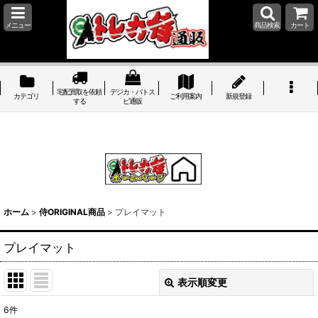
メニュー
商品検索
カート
宅配買取を依頼
デジカ・バトス
カテゴリ
ご利用案内
新規登録
する
ピ通販
ホーム
>
侍ORIGINAL商品
>
プレイマット
プレイマット
表示順変更
閉じる
6
件