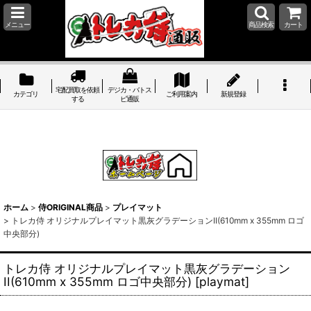
メニュー
商品検索
カート
宅配買取を依頼
デジカ・バトス
カテゴリ
ご利用案内
新規登録
する
ピ通販
ホーム
>
侍ORIGINAL商品
>
プレイマット
>
トレカ侍 オリジナルプレイマット黒灰グラデーションII(610mm x 355mm ロゴ
中央部分)
トレカ侍 オリジナルプレイマット黒灰グラデーション
II(610mm x 355mm ロゴ中央部分)
[
playmat
]