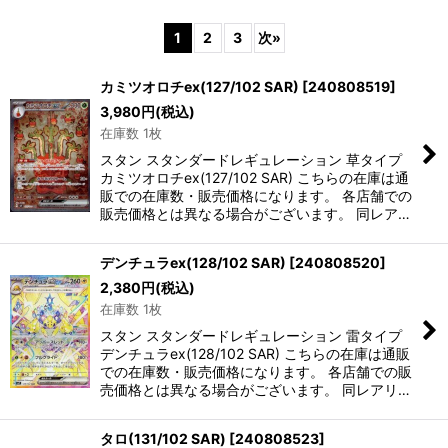
表示数
:
1
2
3
次
»
並び順
:
カミツオロチex(127/102 SAR)
[
240808519
]
3,980
円
(税込)
絞り込む
在庫数 1枚
スタン スタンダードレギュレーション 草タイプ
カミツオロチex(127/102 SAR) こちらの在庫は通
販での在庫数・販売価格になります。 各店舗での
販売価格とは異なる場合がございます。 同レア…
デンチュラex(128/102 SAR)
[
240808520
]
2,380
円
(税込)
在庫数 1枚
スタン スタンダードレギュレーション 雷タイプ
デンチュラex(128/102 SAR) こちらの在庫は通販
での在庫数・販売価格になります。 各店舗での販
売価格とは異なる場合がございます。 同レアリ…
タロ(131/102 SAR)
[
240808523
]