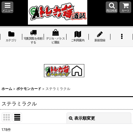
メニュー
商品検索
カート
宅配買取を依頼
デジカ・バトス
カテゴリ
ご利用案内
新規登録
する
ピ通販
ホーム
>
ポケモンカード
>
ステラミラクル
ステラミラクル
表示順変更
閉じる
178
件