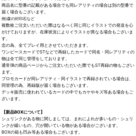
商品名に型番の記載がある場合でも同レアリティの場合は別の型番で
届く場合もございます。
例)森の封印石など
複数枚ご注文いただいた際はなるべく同じ同じイラストでの発送を心
がけておりますが、在庫状況によりイラストが異なる場合もございま
す。
念の為、全てプレイ用とさせていただきます。
ワンピースカードでSTなどで再録したカードで同名・同レアリティの
物は全て同じ管理をしております。
通常弾の商品ページからご注文いただいた際でもST再録の物もござい
ます。
プロモカードが同レアリティ・同イラストで再録されている場合は、
同管理の為、再録版が届く場合もございます。
デッキ販売に使われているカードの中でもカケやキズ等ある場合もご
ざいます。
【新品BOXについて】
シュリンクがある物に関しましては、まれによれが多いもの・シュリ
ンクが緩いもの、穴が開いている物がある場合がございます。
BOXの箱も凹み等ある場合もございます。