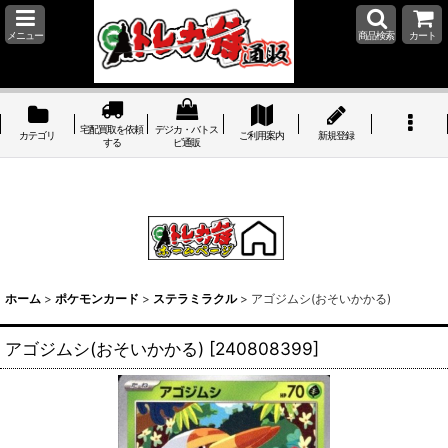
メニュー
商品検索
カート
宅配買取を依頼
デジカ・バトス
カテゴリ
ご利用案内
新規登録
する
ピ通販
ホーム
>
ポケモンカード
>
ステラミラクル
>
アゴジムシ(おそいかかる)
アゴジムシ(おそいかかる)
[
240808399
]