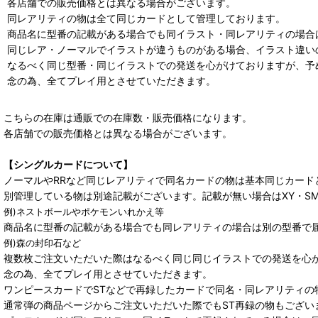
各店舗での販売価格とは異なる場合がございます。
同レアリティの物は全て同じカードとして管理しております。
商品名に型番の記載がある場合でも同イラスト・同レアリティの場合
同じレア・ノーマルでイラストが違うものがある場合、イラスト違い
なるべく同じ型番・同じイラストでの発送を心がけておりますが、予
念の為、全てプレイ用とさせていただきます。
こちらの在庫は通販での在庫数・販売価格になります。
各店舗での販売価格とは異なる場合がございます。
【シングルカードについて】
ノーマルやRRなど同じレアリティで同名カードの物は基本同じカード
別管理している物は別途記載がございます。記載が無い場合はXY・S
例)ネストボールやポケモンいれかえ等
商品名に型番の記載がある場合でも同レアリティの場合は別の型番で
例)森の封印石など
複数枚ご注文いただいた際はなるべく同じ同じイラストでの発送を心
念の為、全てプレイ用とさせていただきます。
ワンピースカードでSTなどで再録したカードで同名・同レアリティの
通常弾の商品ページからご注文いただいた際でもST再録の物もござい