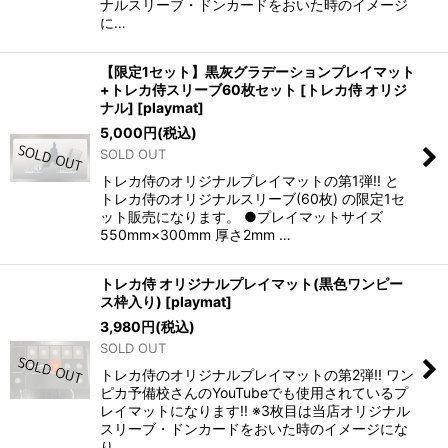
ナルスリーブ・ドンカードをおいた時のイメージ
に…
【限定1セット】黒灰グラデーションプレイマット
+トレカ侍スリーブ60枚セット [トレカ侍 オリジ
ナル]
[
playmat
]
5,000
円
(税込)
SOLD OUT
トレカ侍のオリジナルプレイマットの第1弾!! と
トレカ侍のオリジナルスリーブ(60枚) の限定1セ
ット販売になります。 ●プレイマットサイズ
550mm×300mm 厚さ2mm …
トレカ侍 オリジナルプレイマット(黒色ワンピー
ス枠入り)
[
playmat
]
3,980
円
(税込)
SOLD OUT
トレカ侍のオリジナルプレイマットの第2弾!! ワン
ピカ予備校さんのYouTubeでも使用されているプ
レイマットになります!! ※3枚目は当店オリジナル
スリーブ・ドンカードをおいた時のイメージにな
り…