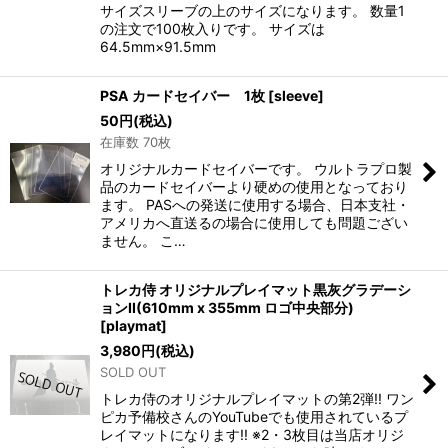
サイズスリーブの上のサイズになります。 数量1
の注文で100枚入りです。 サイズは
64.5mm×91.5mm
PSA カードセイバー 1枚
[
sleeve
]
50
円
(税込)
在庫数 70枚
オリジナルカードセイバーです。 ウルトラプロ製
品のカードセイバーより硬めの使用となっており
ます。 PASへの発送に使用する場合、日本支社・
アメリカへ直送るの場合に使用しても問題ござい
ません。 こ…
トレカ侍 オリジナルプレイマット黒灰グラデーシ
ョンII(610mm x 355mm ロゴ中央部分)
[
playmat
]
3,980
円
(税込)
SOLD OUT
トレカ侍のオリジナルプレイマットの第2弾!! ワン
ピカ予備校さんのYouTubeでも使用されているプ
レイマットになります!! ※2・3枚目は当店オリジ