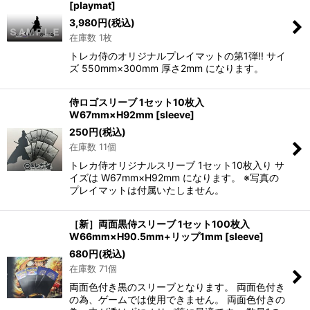
[
playmat
]
3,980
円
(税込)
在庫数 1枚
トレカ侍のオリジナルプレイマットの第1弾!! サイ
ズ 550mm×300mm 厚さ2mm になります。
侍ロゴスリーブ 1セット10枚入
W67mm×H92mm
[
sleeve
]
250
円
(税込)
在庫数 11個
トレカ侍オリジナルスリーブ 1セット10枚入り サ
イズは W67mm×H92mm になります。 ※写真の
プレイマットは付属いたしません。
［新］両面黒侍スリーブ 1セット100枚入
W66mm×H90.5mm+リップ1mm
[
sleeve
]
680
円
(税込)
在庫数 71個
両面色付き黒のスリーブとなります。 両面色付き
の為、ゲームでは使用できません。 両面色付きの