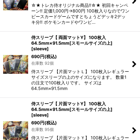
☆★トレカ侍オリジナル商品!!☆★ 初回キャンペ
ーン!! 定価1,000円→800円 100枚入りなのでワン
ピースカードゲームですとちょうどデッキ2デッ
キ分!! ポケモンカードやワンピ…
侍スリーブ【 両面マットY】 100枚入
64.5mm×91.5mm[スモールサイズの上]
[
sleeve
]
690
円
(税込)
在庫数 92個
侍スリーブ 【片面マットＬ】 100枚入レギュラー
サイズスリーブの上のサイズになります。 数量1
の注文で100枚入りです。 サイズは
64.5mm×91.5mm
侍スリーブ【 片面マットY】 100枚入
64.5mm×91.5mm[スモールサイズの上]
[
sleeve
]
690
円
(税込)
在庫数 95個
侍スリーブ 【片面マットＹ】 100枚入レギュラー