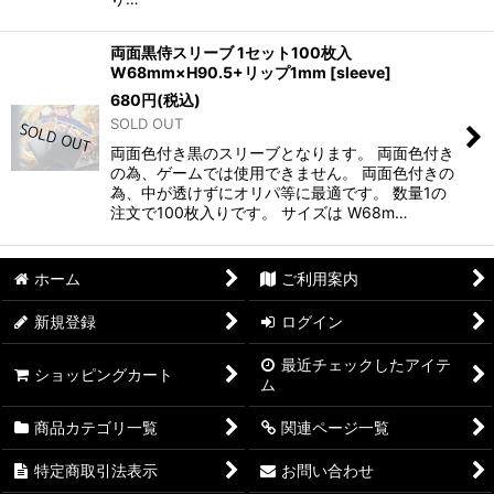
両面黒侍スリーブ 1セット100枚入
W68mm×H90.5+リップ1mm
[
sleeve
]
680
円
(税込)
SOLD OUT
両面色付き黒のスリーブとなります。 両面色付き
の為、ゲームでは使用できません。 両面色付きの
為、中が透けずにオリパ等に最適です。 数量1の
注文で100枚入りです。 サイズは W68m…
ホーム
ご利用案内
新規登録
ログイン
最近チェックしたアイテ
ショッピングカート
ム
商品カテゴリ一覧
関連ページ一覧
特定商取引法表示
お問い合わせ