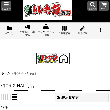
メニュー
商品検索
カート
宅配買取を依頼
デジカ・バトス
カテゴリ
ご利用案内
新規登録
する
ピ通販
ホーム
>
侍ORIGINAL商品
侍ORIGINAL商品
表示順変更
閉じる
19
件