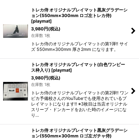
サブカテゴリ
:
トレカ侍 オリジナルプレイマット黒灰グラデーシ
ョン(550mm×300mm ロゴ左トレカ侍)
表示数
:
[
playmat
]
3,980
円
(税込)
在庫数 1枚
並び順
:
トレカ侍のオリジナルプレイマットの第1弾!! サイ
ズ 550mm×300mm 厚さ2mm になります。
絞り込む
トレカ侍 オリジナルプレイマット(白色ワンピー
ス枠入り)
[
playmat
]
3,980
円
(税込)
在庫数 1枚
トレカ侍のオリジナルプレイマットの第2弾!! ワン
ピカ予備校さんのYouTubeでも使用されているプ
レイマットになります!! ※3枚目は当店オリジナル
スリーブ・ドンカードをおいた時のイメージにな
り…
トレカ侍 オリジナルプレイマット黒灰グラデーシ
ョン(550mm×300mm ロゴ左ガチャ侍)