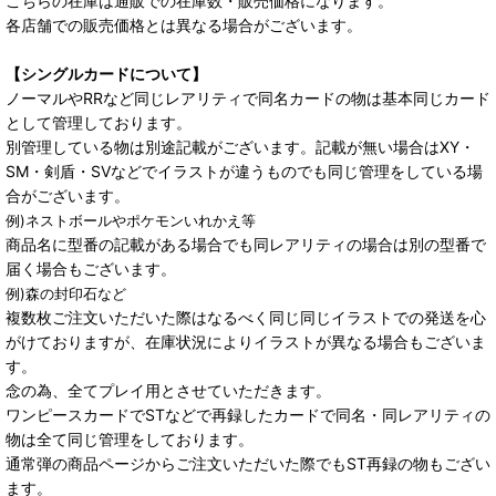
こちらの在庫は通販での在庫数・販売価格になります。
各店舗での販売価格とは異なる場合がございます。
【シングルカードについて】
ノーマルやRRなど同じレアリティで同名カードの物は基本同じカード
として管理しております。
別管理している物は別途記載がございます。記載が無い場合はXY・
SM・剣盾・SVなどでイラストが違うものでも同じ管理をしている場
合がございます。
例)ネストボールやポケモンいれかえ等
商品名に型番の記載がある場合でも同レアリティの場合は別の型番で
届く場合もございます。
例)森の封印石など
複数枚ご注文いただいた際はなるべく同じ同じイラストでの発送を心
がけておりますが、在庫状況によりイラストが異なる場合もございま
す。
念の為、全てプレイ用とさせていただきます。
ワンピースカードでSTなどで再録したカードで同名・同レアリティの
物は全て同じ管理をしております。
通常弾の商品ページからご注文いただいた際でもST再録の物もござい
ます。