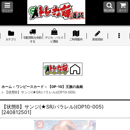
メニュー
商品検索
カート
宅配買取を依頼
デジカ・バトス
カテゴリ
ご利用案内
新規登録
する
ピ通販
ホーム
>
ワンピースカード
>
【OP-10】王族の血統
>
【状態B】サンジ(★SR/パラレル)(OP10-005)
【状態B】サンジ(★SR/パラレル)(OP10-005)
[
240812501
]