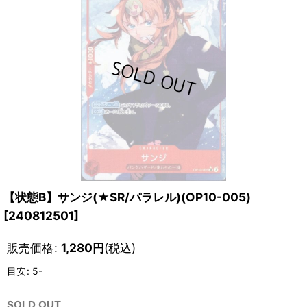
【状態B】サンジ(★SR/パラレル)(OP10-005)
[
240812501
]
販売価格
:
1,280
円
(税込)
目安
:
5-
SOLD OUT