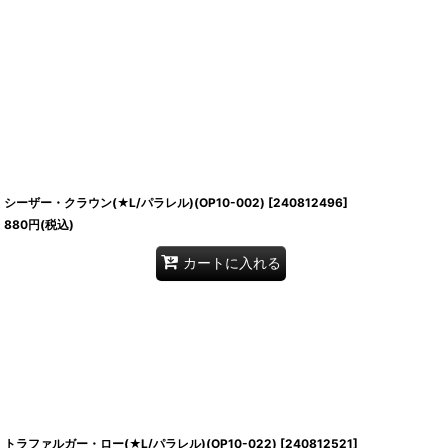
シーザー・クラウン(★L/パラレル)(OP10-002)
[
240812496
]
880
円
(税込)
カートに入れる
トラファルガー・ロー(★L/パラレル)(OP10-022)
[
240812521
]