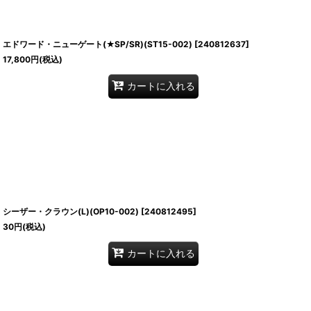
エドワード・ニューゲート(★SP/SR)(ST15-002)
[
240812637
]
17,800
円
(税込)
カートに入れる
シーザー・クラウン(L)(OP10-002)
[
240812495
]
30
円
(税込)
カートに入れる