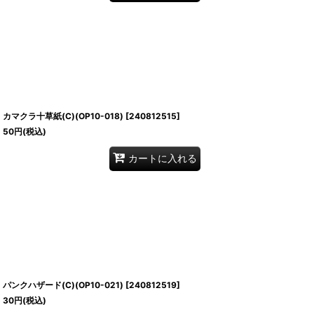
カマクラ十草紙(C)(OP10-018)
[
240812515
]
50
円
(税込)
カートに入れる
パンクハザード(C)(OP10-021)
[
240812519
]
30
円
(税込)