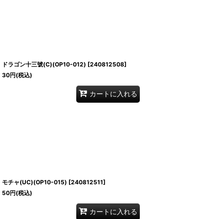
ドラゴン十三號(C)(OP10-012)
[
240812508
]
30
円
(税込)
カートに入れる
モチャ(UC)(OP10-015)
[
240812511
]
50
円
(税込)
カートに入れる