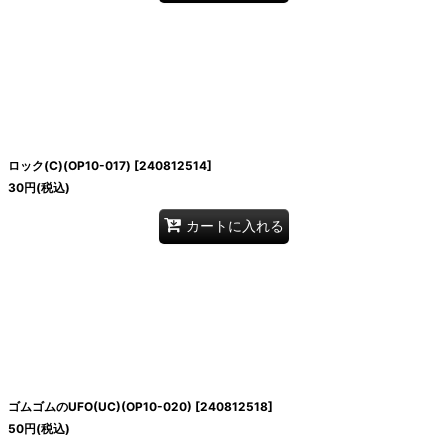
ロック(C)(OP10-017)
[
240812514
]
30
円
(税込)
カートに入れる
ゴムゴムのUFO(UC)(OP10-020)
[
240812518
]
50
円
(税込)