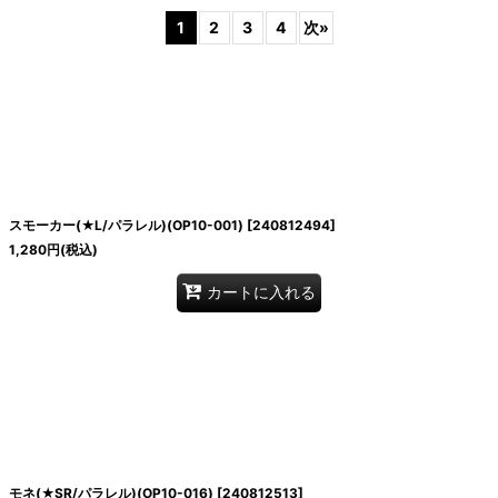
1
2
3
4
次
»
絞り込む
スモーカー(★L/パラレル)(OP10-001)
[
240812494
]
1,280
円
(税込)
カートに入れる
モネ(★SR/パラレル)(OP10-016)
[
240812513
]