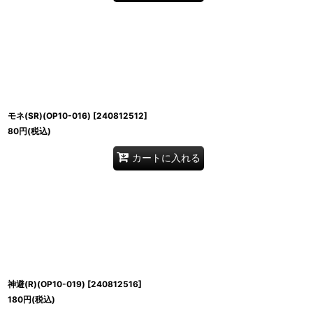
モネ(SR)(OP10-016)
[
240812512
]
80
円
(税込)
カートに入れる
神避(R)(OP10-019)
[
240812516
]
180
円
(税込)