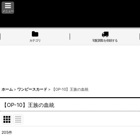
メニュー
カテゴリ
宅配買取を依頼する
ホーム
>
ワンピースカード
>
【OP-10】王族の血統
【OP-10】王族の血統
205
件
表示数
: