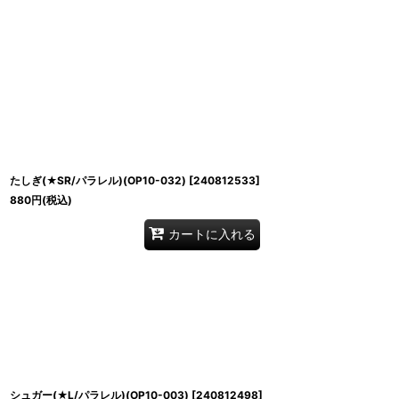
並び順
:
たしぎ(★SR/パラレル)(OP10-032)
[
240812533
]
880
円
(税込)
カートに入れる
シュガー(★L/パラレル)(OP10-003)
[
240812498
]