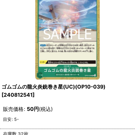
ゴムゴムの龍火炎銃巻き星(UC)(OP10-039)
[
240812541
]
販売価格
:
50
円
(税込)
目安
:
5-
在庫数 32枚