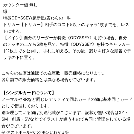
カウンター値 無し
緑
特徴ODYSSEY/超新星/麦わらの一味
トリガー【トリガー】相手のコスト5以下のキャラ1枚までを、レス
トにする。
【メイン】自分のリーダーが特徴《ODYSSEY》を持つ場合、自分
のデッキの上から5枚を見て、特徴《ODYSSEY》を持つキャラカー
ド2枚までを公開し、手札に加える。その後、残りを好きな順番でデ
ッキの下に置く。
こちらの在庫は通販での在庫数・販売価格になります。
各店舗での販売価格とは異なる場合がございます。
【シングルカードについて】
ノーマルやRRなど同じレアリティで同名カードの物は基本同じカード
として管理しております。
別管理している物は別途記載がございます。記載が無い場合はXY・
SM・剣盾・SVなどでイラストが違うものでも同じ管理をしている場
合がございます。
例)ネストボールやポケモンいれかえ等