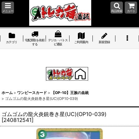
メニュー
商品検索
カート
宅配買取を依頼
デジカ・バトス
カテゴリ
ご利用案内
新規登録
する
ピ通販
ホーム
>
ワンピースカード
>
【OP-10】王族の血統
>
ゴムゴムの龍火炎銃巻き星(UC)(OP10-039)
ゴムゴムの龍火炎銃巻き星(UC)(OP10-039)
[
240812541
]