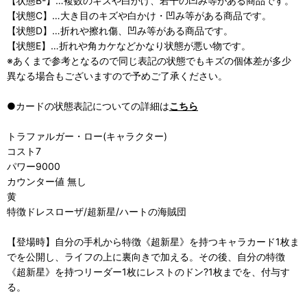
【状態B-】…複数のキズや白かけ、若干の凹み等がある商品です。
【状態C】…大き目のキズや白かけ・凹み等がある商品です。
【状態D】…折れや擦れ傷、凹み等がある商品です。
【状態E】…折れや角カケなどかなり状態が悪い物です。
※あくまで参考となるので同じ表記の状態でもキズの個体差が多少
異なる場合もございますので予めご了承ください。
●カードの状態表記についての詳細は
こちら
トラファルガー・ロー(キャラクター)
コスト7
パワー9000
カウンター値 無し
黄
特徴ドレスローザ/超新星/ハートの海賊団
【登場時】自分の手札から特徴《超新星》を持つキャラカード1枚ま
でを公開し、ライフの上に裏向きで加える。その後、自分の特徴
《超新星》を持つリーダー1枚にレストのドン?1枚までを、付与す
る。