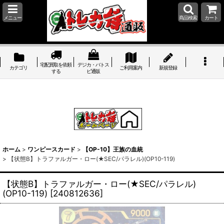
メニュー
商品検索
カート
宅配買取を依頼
デジカ・バトス
カテゴリ
ご利用案内
新規登録
する
ピ通販
ホーム
>
ワンピースカード
>
【OP-10】王族の血統
>
【状態B】トラファルガー・ロー(★SEC/パラレル)(OP10-119)
【状態B】トラファルガー・ロー(★SEC/パラレル)
(OP10-119)
[
240812636
]