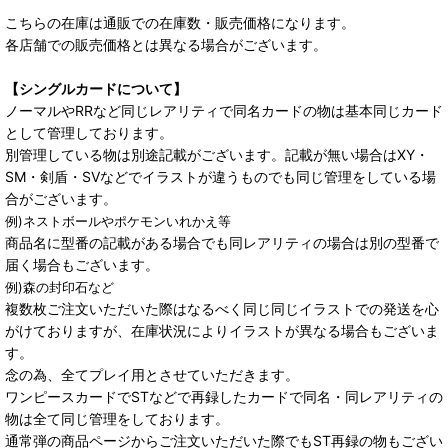
こちらの在庫は通販での在庫数・販売価格になります。
各店舗での販売価格とは異なる場合がございます。
【シングルカードについて】
ノーマルやRRなど同じレアリティで同名カードの物は基本同じカード
として管理しております。
別管理している物は別途記載がございます。記載が無い場合はXY・
SM・剣盾・SVなどでイラストが違うものでも同じ管理をしている場
合がございます。
例)ネストボールやポケモンいれかえ等
商品名に型番の記載がある場合でも同レアリティの場合は別の型番で
届く場合もございます。
例)森の封印石など
複数枚ご注文いただいた際はなるべく同じ同じイラストでの発送を心
がけておりますが、在庫状況によりイラストが異なる場合もございま
す。
念の為、全てプレイ用とさせていただきます。
ワンピースカードでSTなどで再録したカードで同名・同レアリティの
物は全て同じ管理をしております。
通常弾の商品ページからご注文いただいた際でもST再録の物もござい