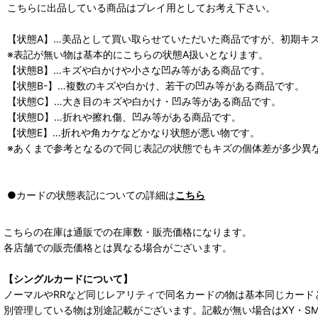
こちらに出品している商品はプレイ用としてお考え下さい。
【状態A】…美品として買い取らせていただいた商品ですが、初期キ
※表記が無い物は基本的にこちらの状態A扱いとなります。
【状態B】…キズや白かけや小さな凹み等がある商品です。
【状態B-】…複数のキズや白かけ、若干の凹み等がある商品です。
【状態C】…大き目のキズや白かけ・凹み等がある商品です。
【状態D】…折れや擦れ傷、凹み等がある商品です。
【状態E】…折れや角カケなどかなり状態が悪い物です。
※あくまで参考となるので同じ表記の状態でもキズの個体差が多少異
●カードの状態表記についての詳細は
こちら
こちらの在庫は通販での在庫数・販売価格になります。
各店舗での販売価格とは異なる場合がございます。
【シングルカードについて】
ノーマルやRRなど同じレアリティで同名カードの物は基本同じカード
別管理している物は別途記載がございます。記載が無い場合はXY・S