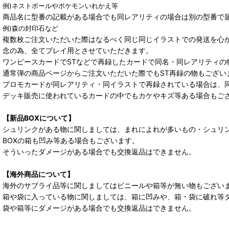
例)ネストボールやポケモンいれかえ等
商品名に型番の記載がある場合でも同レアリティの場合は別の型番で
例)森の封印石など
複数枚ご注文いただいた際はなるべく同じ同じイラストでの発送を心
念の為、全てプレイ用とさせていただきます。
ワンピースカードでSTなどで再録したカードで同名・同レアリティの
通常弾の商品ページからご注文いただいた際でもST再録の物もござい
プロモカードが同レアリティ・同イラストで再録されている場合は、
デッキ販売に使われているカードの中でもカケやキズ等ある場合もご
【新品BOXについて】
シュリンクがある物に関しましては、まれによれが多いもの・シュリ
BOXの箱も凹み等ある場合もございます。
そういったダメージがある場合でも交換返品はできません。
【海外商品について】
海外のサプライ品等に関しましてはビニールや箱等が無い物もござい
箱や袋に入っている物に関しましては、箱に凹みや、箱・袋に破れ等
袋や箱等にダメージがある場合でも交換返品はできません。