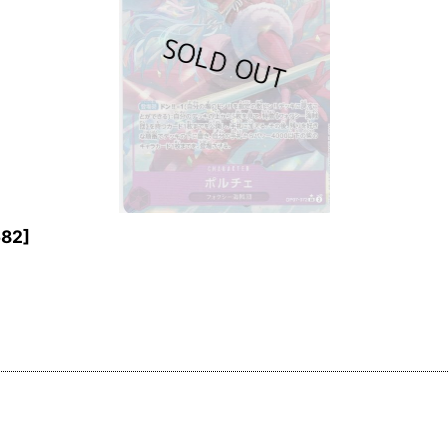
582
]