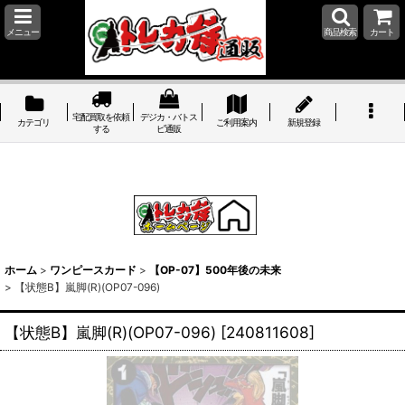
メニュー
商品検索
カート
宅配買取を依頼
デジカ・バトス
カテゴリ
ご利用案内
新規登録
する
ピ通販
ホーム
>
ワンピースカード
>
【OP-07】500年後の未来
>
【状態B】嵐脚(R)(OP07-096)
【状態B】嵐脚(R)(OP07-096)
[
240811608
]