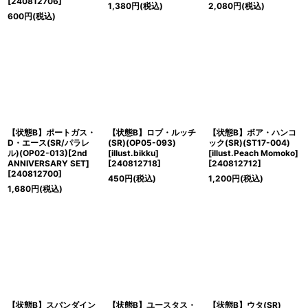
[
240812706
]
1,380
円
(税込)
2,080
円
(税込)
600
円
(税込)
【状態B】ポートガス・
【状態B】ロブ・ルッチ
【状態B】ボア・ハンコ
D・エース(SR/パラレ
(SR)(OP05-093)
ック(SR)(ST17-004)
ル)(OP02-013)[2nd
[illust.bikku]
[illust.Peach Momoko]
ANNIVERSARY SET]
[
240812718
]
[
240812712
]
[
240812700
]
450
円
(税込)
1,200
円
(税込)
1,680
円
(税込)
【状態B】スパンダイン
【状態B】ユースタス・
【状態B】ウタ(SR)