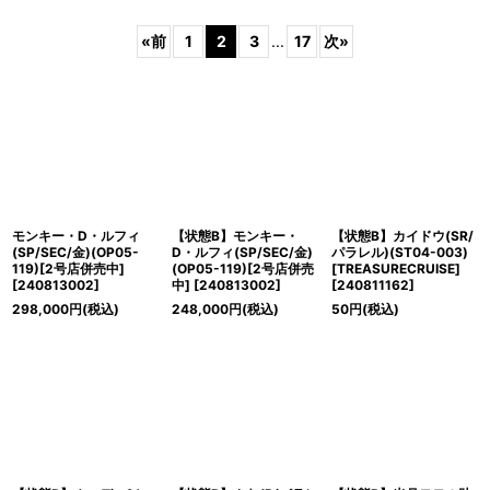
表示数
:
«
前
1
2
3
...
17
次
»
並び順
:
絞り込む
モンキー・D・ルフィ
【状態B】モンキー・
【状態B】カイドウ(SR/
(SP/SEC/金)(OP05-
D・ルフィ(SP/SEC/金)
パラレル)(ST04-003)
119)[2号店併売中]
(OP05-119)[2号店併売
[TREASURECRUISE]
[
240813002
]
中]
[
240813002
]
[
240811162
]
298,000
円
(税込)
248,000
円
(税込)
50
円
(税込)