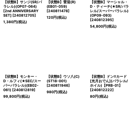
【状態B】サンジ(SR/パ
【状態B】雷迎(R)
【状態B】マーシャル・
ラレル)(OP07-064)
(EB01-059)
D・ティーチ(★SR/パラ
[2nd ANNIVERSARY
[
240811478
]
レル/スーパーパラレル)
SET]
[
240812705
]
(OP09-093)
120
円
(税込)
[
240812395
]
1,380
円
(税込)
54,800
円
(税込)
【状態B】モンキー・
【状態B】ウソ八(C)
【状態B】ドン!!カード
D・ルフィ(★SEC/スー
(ST18-001)
[光月おでん](パラレル/
パーパラレル)(EB02-
[
240811946
]
ホイル)【PRB-01】
061)
[
240812819
]
[
240812222
]
980
円
(税込)
99,800
円
(税込)
80
円
(税込)