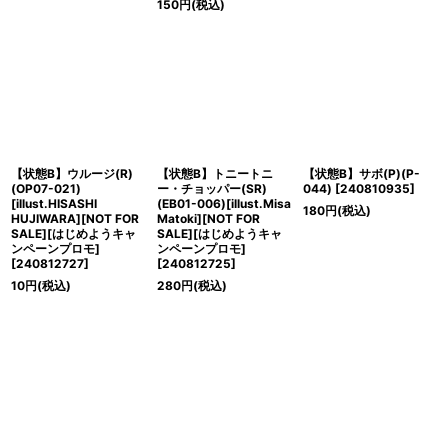
150
円
(税込)
【状態B】ウルージ(R)
【状態B】トニートニ
【状態B】サボ(P)(P-
(OP07-021)
ー・チョッパー(SR)
044)
[
240810935
]
[illust.HISASHI
(EB01-006)[illust.Misa
180
円
(税込)
HUJIWARA][NOT FOR
Matoki][NOT FOR
SALE][はじめようキャ
SALE][はじめようキャ
ンペーンプロモ]
ンペーンプロモ]
[
240812727
]
[
240812725
]
10
円
(税込)
280
円
(税込)