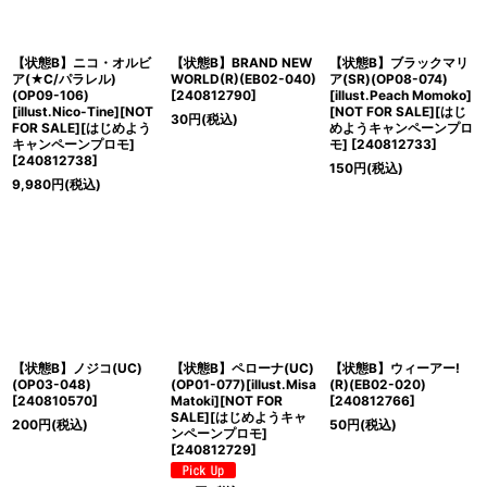
【状態B】ニコ・オルビ
【状態B】BRAND NEW
【状態B】ブラックマリ
ア(★C/パラレル)
WORLD(R)(EB02-040)
ア(SR)(OP08-074)
(OP09-106)
[
240812790
]
[illust.Peach Momoko]
[illust.Nico-Tine][NOT
[NOT FOR SALE][はじ
30
円
(税込)
FOR SALE][はじめよう
めようキャンペーンプロ
キャンペーンプロモ]
モ]
[
240812733
]
[
240812738
]
150
円
(税込)
9,980
円
(税込)
【状態B】ノジコ(UC)
【状態B】ペローナ(UC)
【状態B】ウィーアー!
(OP03-048)
(OP01-077)[illust.Misa
(R)(EB02-020)
[
240810570
]
Matoki][NOT FOR
[
240812766
]
SALE][はじめようキャ
200
円
(税込)
50
円
(税込)
ンペーンプロモ]
[
240812729
]