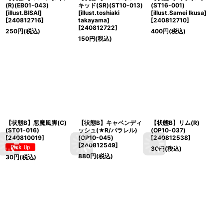
(R)(EB01-043)
キッド(SR)(ST10-013)
(ST16-001)
[illust.BISAI]
[illust.toshiaki
[illust.Samei Ikusa]
[
240812716
]
takayama]
[
240812710
]
[
240812722
]
250
円
(税込)
400
円
(税込)
150
円
(税込)
【状態B】悪魔風脚(C)
【状態B】キャベンディ
【状態B】リム(R)
(ST01-016)
ッシュ(★R/パラレル)
(OP10-037)
[
240810019
]
(OP10-045)
[
240812538
]
[
240812549
]
30
円
(税込)
880
円
(税込)
30
円
(税込)