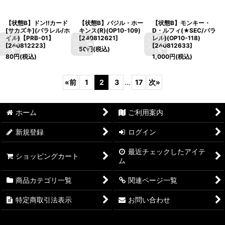
【状態B】ドン!!カード
【状態B】バジル・ホー
【状態B】モンキー・
[サカズキ](パラレル/ホ
キンス(R)(OP10-109)
D・ルフィ(★SEC/パラ
イル)【PRB-01】
[
240812621
]
レル)(OP10-118)
[
240812223
]
[
240812633
]
50
円
(税込)
80
円
(税込)
1,000
円
(税込)
«
前
1
2
3
...
17
次
»
ホーム
ご利用案内
新規登録
ログイン
最近チェックしたアイテ
ショッピングカート
ム
商品カテゴリ一覧
関連ページ一覧
特定商取引法表示
お問い合わせ