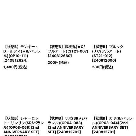
【状態B】モンキー・
【状態B】戦桃丸(★C/
【状態B】ブルック
D・ルフィ(★R/パラレ
フルアート)(ST21-007)
(★C/フルアート)
ル)(OP10-111)
[
240812680
]
(ST21-012)
[
240812624
]
[
240812690
]
200
円
(税込)
1,480
円
(税込)
280
円
(税込)
【状態B】シャーロッ
【状態B】サボ(SR★/パ
【状態B】カヤ(R/パラレ
ト・リンリン(SR/パラレ
ラレル)(OP04-083)
ル)(OP03-044)[2nd
ル)(OP08-069)[2nd
[2nd ANNIVERSARY
ANNIVERSARY SET]
ANNIVERSARY SET]
SET]
[
240812702
]
[
240812701
]