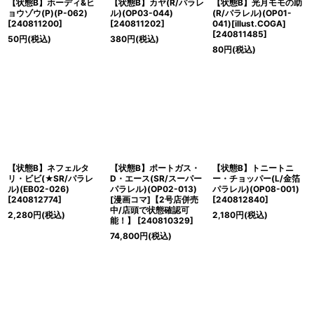
【状態B】ホーディ&ヒ
【状態B】カヤ(R/パラレ
【状態B】光月モモの助
ョウゾウ(P)(P-062)
ル)(OP03-044)
(R/パラレル)(OP01-
[
240811200
]
[
240811202
]
041)[illust.COGA]
[
240811485
]
50
円
(税込)
380
円
(税込)
80
円
(税込)
【状態B】ネフェルタ
【状態B】ポートガス・
【状態B】トニートニ
リ・ビビ(★SR/パラレ
D・エース(SR/スーパー
ー・チョッパー(L/金箔
ル)(EB02-026)
パラレル)(OP02-013)
パラレル)(OP08-001)
[
240812774
]
[漫画コマ]【2号店併売
[
240812840
]
中/店頭で状態確認可
2,280
円
(税込)
2,180
円
(税込)
能！】
[
240810329
]
74,800
円
(税込)