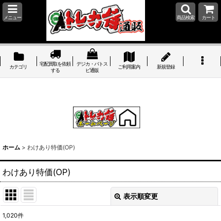
メニュー
商品検索
カート
宅配買取を依頼
デジカ・バトス
カテゴリ
ご利用案内
新規登録
する
ピ通販
ホーム
>
わけあり特価(OP)
わけあり特価(OP)
表示順変更
閉じる
1,020
件