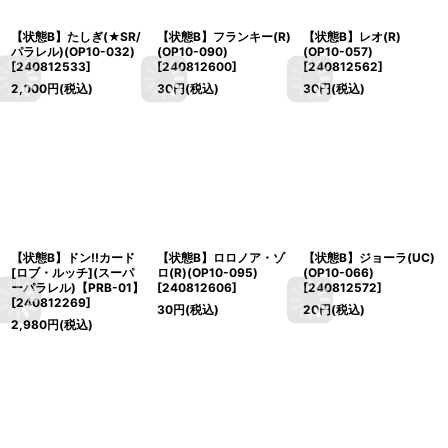
【状態B】たしぎ(★SR/
【状態B】フランキー(R)
【状態B】レオ(R)
パラレル)(OP10-032)
(OP10-090)
(OP10-057)
[
240812533
]
[
240812600
]
[
240812562
]
2,000
円
(税込)
30
円
(税込)
30
円
(税込)
【状態B】ドン!!カード
【状態B】ロロノア・ゾ
【状態B】ジョーラ(UC)
[ロブ・ルッチ](スーパ
ロ(R)(OP10-095)
(OP10-066)
ーパラレル)【PRB-01】
[
240812606
]
[
240812572
]
[
240812269
]
30
円
(税込)
20
円
(税込)
2,980
円
(税込)