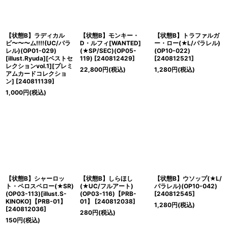
【状態B】ラディカル
【状態B】モンキー・
【状態B】トラファルガ
ビ〜〜〜ム!!!!(UC/パラ
D・ルフィ[WANTED]
ー・ロー(★L/パラレル)
レル)(OP01-029)
(★SP/SEC)(OP05-
(OP10-022)
[illust.Ryuda][ベストセ
119)
[
240812429
]
[
240812521
]
レクションvol.1][プレミ
22,800
円
(税込)
1,280
円
(税込)
アムカードコレクショ
ン]
[
240811139
]
1,000
円
(税込)
【状態B】シャーロッ
【状態B】しらほし
【状態B】ウソップ(★L/
ト・ペロスペロー(★SR)
(★UC/フルアート)
パラレル)(OP10-042)
(OP03-113)[illust.S-
(OP03-116)【PRB-
[
240812545
]
KINOKO]【PRB-01】
01】
[
240812038
]
1,280
円
(税込)
[
240812036
]
280
円
(税込)
150
円
(税込)