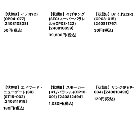
【状態B】イデオ(C)
【状態B】そげキング
【状態B】Dr.くれは(R)
(OP04-077)
(SEC/スーパーパラレ
(OP08-015)
[
240810838
]
ル)(OP03-122)
[
240811767
]
[
240810659
]
50
円
(税込)
30
円
(税込)
39,800
円
(税込)
【状態B】エドワード・
【状態B】スモーカー
【状態B】サンジ(P)(P-
ニューゲート(SR)
(★L/パラレル)(OP10-
034)
[
240810499
]
(ST15-002)
001)
[
240812494
]
120
円
(税込)
[
240811918
]
1,080
円
(税込)
180
円
(税込)