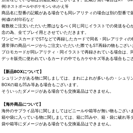
例)ネストボールやポケモンいれかえ等
商品名に型番の記載がある場合でも同レアリティの場合は別の型番で
例)森の封印石など
複数枚ご注文いただいた際はなるべく同じ同じイラストでの発送を心
念の為、全てプレイ用とさせていただきます。
ワンピースカードでSTなどで再録したカードで同名・同レアリティの
通常弾の商品ページからご注文いただいた際でもST再録の物もござい
プロモカードが同レアリティ・同イラストで再録されている場合は、
デッキ販売に使われているカードの中でもカケやキズ等ある場合もご
【新品BOXについて】
シュリンクがある物に関しましては、まれによれが多いもの・シュリ
BOXの箱も凹み等ある場合もございます。
そういったダメージがある場合でも交換返品はできません。
【海外商品について】
海外のサプライ品等に関しましてはビニールや箱等が無い物もござい
箱や袋に入っている物に関しましては、箱に凹みや、箱・袋に破れ等
袋や箱等にダメージがある場合でも交換返品はできません。