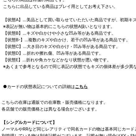
こちらに出品している商品はプレイ用としてお考え下さい。
【状態A】…美品として買い取らせていただいた商品ですが、初期キ
※表記が無い物は基本的にこちらの状態A扱いとなります。
【状態B】…キズや白かけや小さな凹み等がある商品です。
【状態B-】…複数のキズや白かけ、若干の凹み等がある商品です。
【状態C】…大き目のキズや白かけ・凹み等がある商品です。
【状態D】…折れや擦れ傷、凹み等がある商品です。
【状態E】…折れや角カケなどかなり状態が悪い物です。
※あくまで参考となるので同じ表記の状態でもキズの個体差が多少異
●カードの状態表記についての詳細は
こちら
こちらの在庫は通販での在庫数・販売価格になります。
各店舗での販売価格とは異なる場合がございます。
【シングルカードについて】
ノーマルやRRなど同じレアリティで同名カードの物は基本同じカード
別管理している物は別途記載がございます。記載が無い場合はXY・S