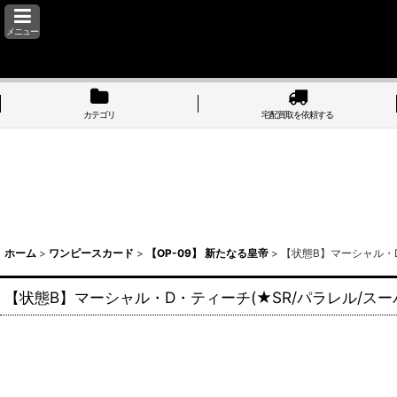
メニュー
カテゴリ
宅配買取を依頼する
ホーム
>
ワンピースカード
>
【OP-09】 新たなる皇帝
>
【状態B】マーシャル・D・
【状態B】マーシャル・D・ティーチ(★SR/パラレル/スーパー