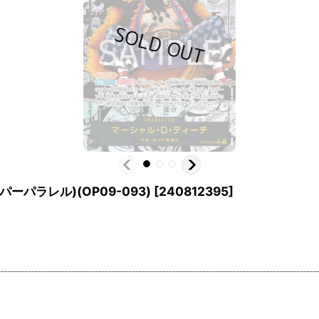
パラレル)(OP09-093)
[
240812395
]