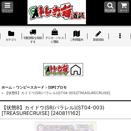
メニュー
商品検索
カート
宅配買取を依頼
デジカ・バトス
カテゴリ
ご利用案内
新規登録
する
ピ通販
ホーム
>
ワンピースカード
>
[OP]プロモ
>
【状態B】カイドウ(SR/パラレル)(ST04-003)[TREASURECRUISE]
【状態B】カイドウ(SR/パラレル)(ST04-003)
[TREASURECRUISE]
[
240811162
]