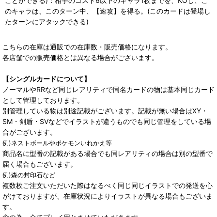
ことができる)：相手のコスト6以下のキャラ1枚までを、KOし、こ
のキャラは、このターン中、【速攻】を得る。(このカードは登場し
たターンにアタックできる)
こちらの在庫は通販での在庫数・販売価格になります。
各店舗での販売価格とは異なる場合がございます。
【シングルカードについて】
ノーマルやRRなど同じレアリティで同名カードの物は基本同じカード
として管理しております。
別管理している物は別途記載がございます。記載が無い場合はXY・
SM・剣盾・SVなどでイラストが違うものでも同じ管理をしている場
合がございます。
例)ネストボールやポケモンいれかえ等
商品名に型番の記載がある場合でも同レアリティの場合は別の型番で
届く場合もございます。
例)森の封印石など
複数枚ご注文いただいた際はなるべく同じ同じイラストでの発送を心
がけておりますが、在庫状況によりイラストが異なる場合もございま
す。