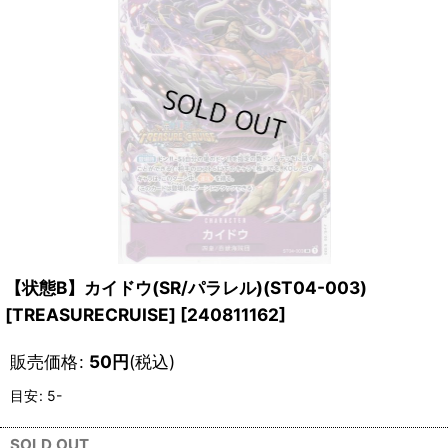
【状態B】カイドウ(SR/パラレル)(ST04-003)
[TREASURECRUISE]
[
240811162
]
販売価格
:
50
円
(税込)
目安
:
5-
SOLD OUT