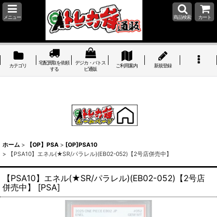
メニュー
商品検索
カート
宅配買取を依頼
デジカ・バトス
カテゴリ
ご利用案内
新規登録
する
ピ通販
ホーム
>
【OP】PSA
>
[OP]PSA10
>
【PSA10】エネル(★SR/パラレル)(EB02-052)【2号店併売中】
【PSA10】エネル(★SR/パラレル)(EB02-052)【2号店
併売中】
[
PSA
]