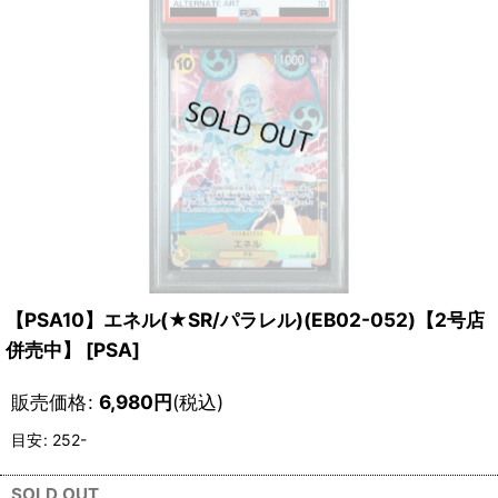
【PSA10】エネル(★SR/パラレル)(EB02-052)【2号店
併売中】
[
PSA
]
販売価格
:
6,980
円
(税込)
目安
:
252-
SOLD OUT