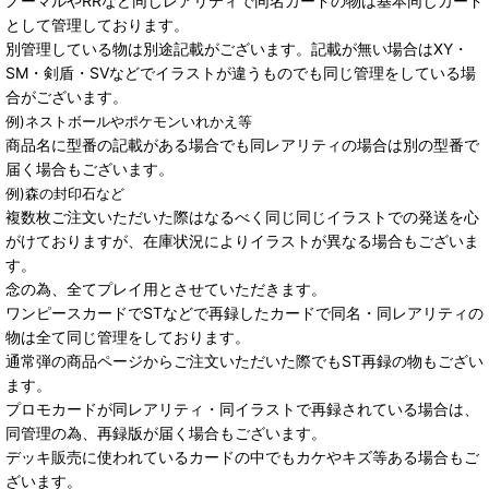
ノーマルやRRなど同じレアリティで同名カードの物は基本同じカード
として管理しております。
別管理している物は別途記載がございます。記載が無い場合はXY・
SM・剣盾・SVなどでイラストが違うものでも同じ管理をしている場
合がございます。
例)ネストボールやポケモンいれかえ等
商品名に型番の記載がある場合でも同レアリティの場合は別の型番で
届く場合もございます。
例)森の封印石など
複数枚ご注文いただいた際はなるべく同じ同じイラストでの発送を心
がけておりますが、在庫状況によりイラストが異なる場合もございま
す。
念の為、全てプレイ用とさせていただきます。
ワンピースカードでSTなどで再録したカードで同名・同レアリティの
物は全て同じ管理をしております。
通常弾の商品ページからご注文いただいた際でもST再録の物もござい
ます。
プロモカードが同レアリティ・同イラストで再録されている場合は、
同管理の為、再録版が届く場合もございます。
デッキ販売に使われているカードの中でもカケやキズ等ある場合もご
ざいます。