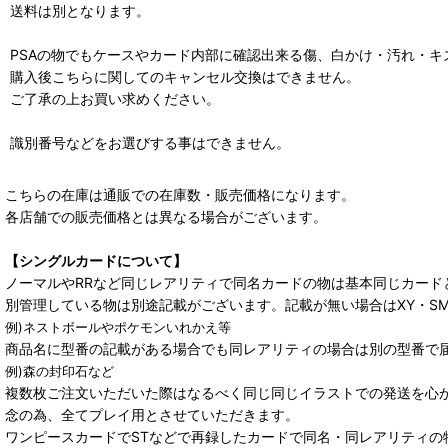
送料は別となります。
PSAの物でもケースやカード内部に確認出来る傷、白かけ・汚れ・
購入後こちらに関してのキャンセル交換はできません。
ご了承の上お買い求めください。
識別番号などをお選びする事はできません。
こちらの在庫は通販での在庫数・販売価格になります。
各店舗での販売価格とは異なる場合がございます。
【シングルカードについて】
ノーマルやRRなど同じレアリティで同名カードの物は基本同じカード
別管理している物は別途記載がございます。記載が無い場合はXY・S
例)ネストボールやポケモンいれかえ等
商品名に型番の記載がある場合でも同レアリティの場合は別の型番で
例)森の封印石など
複数枚ご注文いただいた際はなるべく同じ同じイラストでの発送を心
念の為、全てプレイ用とさせていただきます。
ワンピースカードでSTなどで再録したカードで同名・同レアリティの