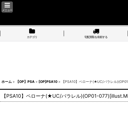
メニュー
カテゴリ
宅配買取を依頼する
ホーム
>
【OP】PSA
>
[OP]PSA10
>
【PSA10】ペローナ(★UC/パラレル)(OP01-
【PSA10】ペローナ(★UC/パラレル)(OP01-077)[illu