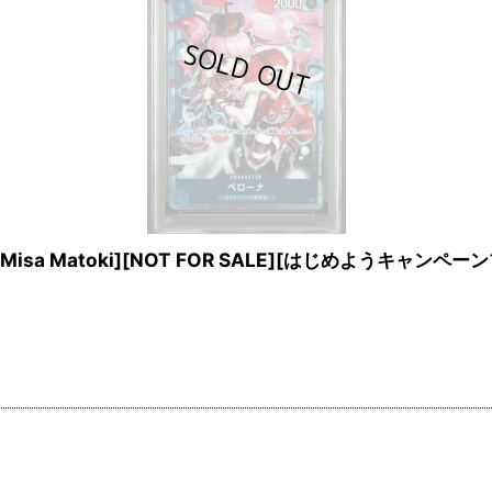
ust.Misa Matoki][NOT FOR SALE][はじめよう