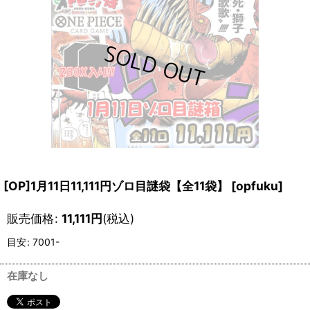
[OP]1月11日11,111円ゾロ目謎袋【全11袋】
[
opfuku
]
販売価格
:
11,111
円
(税込)
目安
:
7001-
在庫なし