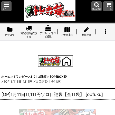
メニュー
商品検索
カート
宅配買取を依頼
デジカ・バトス
カテゴリ
ご利用案内
新規登録
する
ピ通販
ホーム
>
[ワンピース] くじ/謎箱
>
[OP]BOX袋
>
[OP]1月11日11,111円ゾロ目謎袋【全11袋】
[OP]1月11日11,111円ゾロ目謎袋【全11袋】
[
opfuku
]