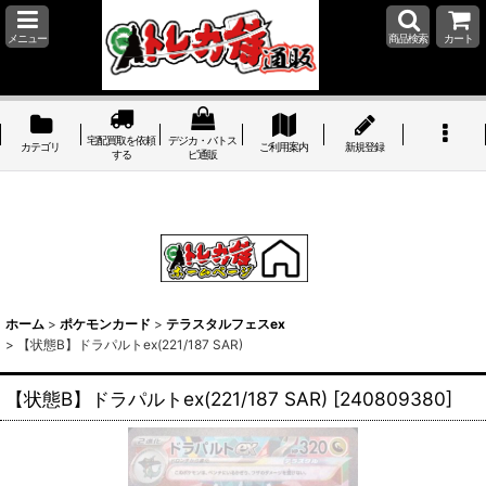
メニュー
商品検索
カート
宅配買取を依頼
デジカ・バトス
カテゴリ
ご利用案内
新規登録
する
ピ通販
ホーム
>
ポケモンカード
>
テラスタルフェスex
>
【状態B】ドラパルトex(221/187 SAR)
【状態B】ドラパルトex(221/187 SAR)
[
240809380
]