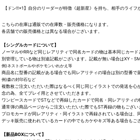
【ドン!!×1】自分のリーダーが特徴《超新星》を持ち、相手のライフ
こちらの在庫は通販での在庫数・販売価格になります。
各店舗での販売価格とは異なる場合がございます。
【シングルカードについて】
ノーマルやRRなど同じレアリティで同名カードの物は基本同じカード
別管理している物は別途記載がございます。記載が無い場合はXY・S
例)ネストボールやポケモンいれかえ等
商品名に型番の記載がある場合でも同レアリティの場合は別の型番で
例)森の封印石など
複数枚ご注文いただいた際はなるべく同じ同じイラストでの発送を心
念の為、全てプレイ用とさせていただきます。
ワンピースカードでSTなどで再録したカードで同名・同レアリティの
通常弾の商品ページからご注文いただいた際でもST再録の物もござい
プロモカードが同レアリティ・同イラストで再録されている場合は、
デッキ販売に使われているカードの中でもカケやキズ等ある場合もご
【新品BOXについて】