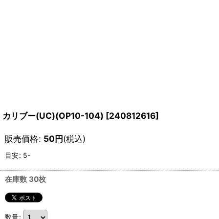
カリブー(UC)(OP10-104)
[
240812616
]
販売価格
:
50
円
(税込)
目安
:
5-
在庫数 30枚
数量
: