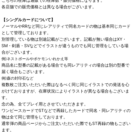
こちらの在庫は通販での在庫数・販売価格になります。
各店舗での販売価格とは異なる場合がございます。
【シングルカードについて】
ノーマルやRRなど同じレアリティで同名カードの物は基本同じカード
として管理しております。
別管理している物は別途記載がございます。記載が無い場合はXY・
SM・剣盾・SVなどでイラストが違うものでも同じ管理をしている場
合がございます。
例)ネストボールやポケモンいれかえ等
商品名に型番の記載がある場合でも同レアリティの場合は別の型番で
届く場合もございます。
例)森の封印石など
複数枚ご注文いただいた際はなるべく同じ同じイラストでの発送を心
がけておりますが、在庫状況によりイラストが異なる場合もございま
す。
念の為、全てプレイ用とさせていただきます。
ワンピースカードでSTなどで再録したカードで同名・同レアリティの
物は全て同じ管理をしております。
通常弾の商品ページからご注文いただいた際でもST再録の物もござい
ます。