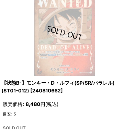
【状態B-】モンキー・D・ルフィ(SP/SR/パラレル)
(ST01-012)
[
240810662
]
販売価格
:
8,480
円
(税込)
目安
:
5-
SOLD OUT