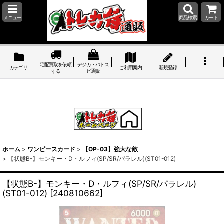
メニュー
商品検索
カート
宅配買取を依頼
デジカ・バトス
カテゴリ
ご利用案内
新規登録
する
ピ通販
ホーム
>
ワンピースカード
>
【OP-03】強大な敵
>
【状態B-】モンキー・D・ルフィ(SP/SR/パラレル)(ST01-012)
【状態B-】モンキー・D・ルフィ(SP/SR/パラレル)
(ST01-012)
[
240810662
]