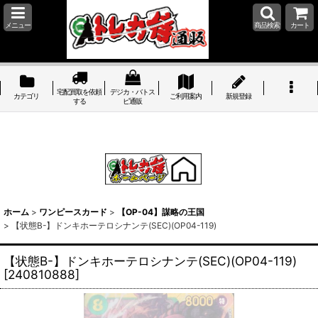
メニュー
商品検索
カート
宅配買取を依頼
デジカ・バトス
カテゴリ
ご利用案内
新規登録
する
ピ通販
ホーム
>
ワンピースカード
>
【OP-04】謀略の王国
>
【状態B-】ドンキホーテロシナンテ(SEC)(OP04-119)
【状態B-】ドンキホーテロシナンテ(SEC)(OP04-119)
[
240810888
]