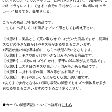
の元々のコストが5のキャラは、効果でKOされない。【登場時】こ
のキャラをレストにできる：自分の手札からコスト5の緑のキャラ
カード1枚までを、登場させる。
こちらの商品は特価の商品です。
こちらに出品している商品はプレイ用としてお考え下さい。
【状態A】…美品として買い取らせていただいた商品ですが、初期キ
ズなどの小さな白かけやキズ等がある場合もございます。
※表記が無い物は基本的にこちらの状態A扱いとなります。
【状態B】…キズや白かけや小さな凹み等がある商品です。
【状態B-】…複数のキズや白かけ、若干の凹み等がある商品です。
【状態C】…大き目のキズや白かけ・凹み等がある商品です。
【状態D】…折れや擦れ傷、凹み等がある商品です。
【状態E】…折れや角カケなどかなり状態が悪い物です。
※あくまで参考となるので同じ表記の状態でもキズの個体差が多少
異なる場合もございますので予めご了承ください。
●カードの状態表記についての詳細は
こちら