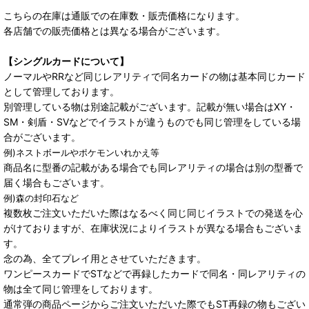
こちらの在庫は通販での在庫数・販売価格になります。
各店舗での販売価格とは異なる場合がございます。
【シングルカードについて】
ノーマルやRRなど同じレアリティで同名カードの物は基本同じカード
として管理しております。
別管理している物は別途記載がございます。記載が無い場合はXY・
SM・剣盾・SVなどでイラストが違うものでも同じ管理をしている場
合がございます。
例)ネストボールやポケモンいれかえ等
商品名に型番の記載がある場合でも同レアリティの場合は別の型番で
届く場合もございます。
例)森の封印石など
複数枚ご注文いただいた際はなるべく同じ同じイラストでの発送を心
がけておりますが、在庫状況によりイラストが異なる場合もございま
す。
念の為、全てプレイ用とさせていただきます。
ワンピースカードでSTなどで再録したカードで同名・同レアリティの
物は全て同じ管理をしております。
通常弾の商品ページからご注文いただいた際でもST再録の物もござい