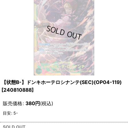
【状態B-】ドンキホーテロシナンテ(SEC)(OP04-119)
[
240810888
]
販売価格
:
380
円
(税込)
目安
:
5-
SOLD OUT