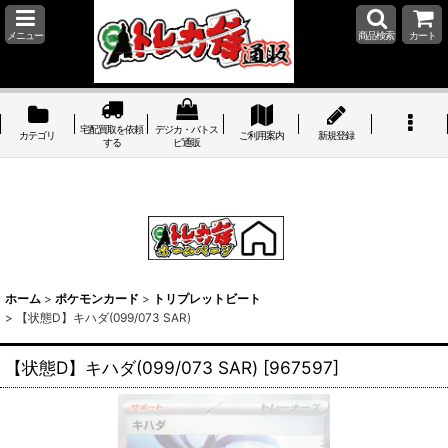
メニュー
商品検索
カート
宅配買取を依頼
デジカ・バトス
カテゴリ
ご利用案内
新規登録
する
ピ通販
ホーム
>
ポケモンカード
>
トリプレットビート
>
【状態D】キハダ(099/073 SAR)
【状態D】キハダ(099/073 SAR)
[
967597
]