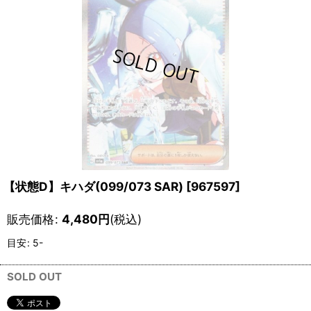
【状態D】キハダ(099/073 SAR)
[
967597
]
販売価格
:
4,480
円
(税込)
目安
:
5-
SOLD OUT