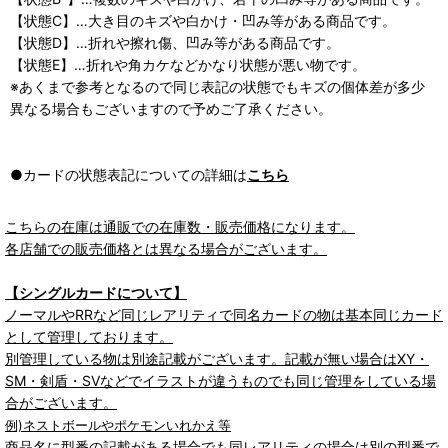
【状態C】…大き目のキズや白かけ・凹み等がある商品です。
【状態D】…折れや擦れ傷、凹み等がある商品です。
【状態E】…折れや角カケなどかなり状態が悪い物です。
※あくまで参考となるので同じ表記の状態でもキズの個体差が多少
異なる場合もございますので予めご了承ください。
●カードの状態表記についての詳細は
こちら
こちらの在庫は通販での在庫数・販売価格になります。
各店舗での販売価格とは異なる場合がございます。
【シングルカードについて】
ノーマルやRRなど同じレアリティで同名カードの物は基本同じカード
として管理しております。
別管理している物は別途記載がございます。記載が無い場合はXY・
SM・剣盾・SVなどでイラストが違うものでも同じ管理をしている場
合がございます。
例)ネストボールやポケモンいれかえ等
商品名に型番の記載がある場合でも同レアリティの場合は別の型番で