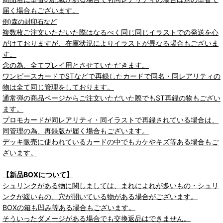
届く場合もございます。
例)森の封印石など
複数枚ご注文いただいた際はなるべく同じ同じイラストでの発送を心
がけておりますが、在庫状況によりイラストが異なる場合もございま
す。
念の為、全てプレイ用とさせていただきます。
ワンピースカードでSTなどで再録したカードで同名・同レアリティの
物は全て同じ管理をしております。
通常弾の商品ページからご注文いただいた際でもST再録の物もござい
ます。
プロモカードが同レアリティ・同イラストで再録されている場合は、
同管理の為、再録版が届く場合もございます。
デッキ販売に使われているカードの中でもカケやキズ等ある場合もご
ざいます。
【新品BOXについて】
シュリンクがある物に関しましては、まれによれが多いもの・シュリ
ンクが緩いもの、穴が開いている物がある場合がございます。
BOXの箱も凹み等ある場合もございます。
そういったダメージがある場合でも交換返品はできません。