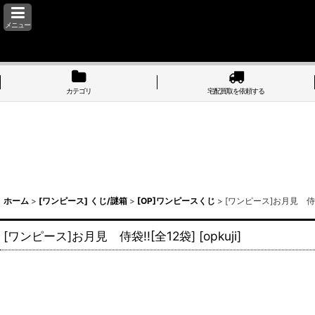
メニュー
カテゴリ
宅配買取を依頼する
ホーム
>
[ワンピース] くじ/謎箱
>
[OP]ワンピースくじ
>
[ワンピース]お月見 侍袋!
[ワンピース]お月見 侍袋!![全12袋]
[
opkuji
]