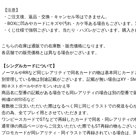
【注意】
・ご注文後、返品・交換・キャンセル等はできません。
・BOXに凹みやカードにキズや汚れ・カケ等ある場合もございます
・くじ仕様で強弱ございます。当たり・ハズレがございます。購入さ
こちらの在庫は通販での在庫数・販売価格になります。
各店舗での販売価格とは異なる場合がございます。
【シングルカードについて】
ノーマルやRRなど同じレアリティで同名カードの物は基本同じカード
別管理している物は別途記載がございます。記載が無い場合はXY・S
例)ネストボールやポケモンいれかえ等
商品名に型番の記載がある場合でも同レアリティの場合は別の型番で
例)森の封印石など
複数枚ご注文いただいた際はなるべく同じ同じイラストでの発送を心
念の為、全てプレイ用とさせていただきます。
ワンピースカードでSTなどで再録したカードで同名・同レアリティの
通常弾の商品ページからご注文いただいた際でもST再録の物もござい
プロモカードが同レアリティ・同イラストで再録されている場合は、