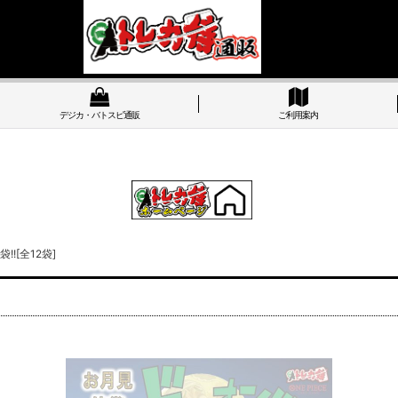
デジカ・バトスピ通販
ご利用案内
![全12袋]