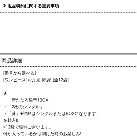
返品特約に関する重要事項
商品詳細
[番号から選べる]
[ワンピース]お月見 侍袋!![全12袋]
★
・「新たなる皇帝1BOX」
・「2枚のシングル」
・「謎」※謎枠はシングルまたはBOXになります。
を封入!!
※12袋で強弱ございます。
何が入っているかは開けた時のお楽しみ!!