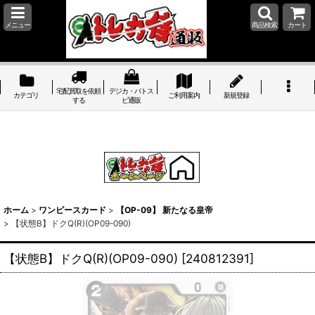
メニュー
商品検索
カート
宅配買取を依頼
デジカ・バトス
カテゴリ
ご利用案内
新規登録
する
ピ通販
ホーム
>
ワンピースカード
>
【OP-09】 新たなる皇帝
>
【状態B】ドクQ(R)(OP09-090)
【状態B】ドクQ(R)(OP09-090)
[
240812391
]