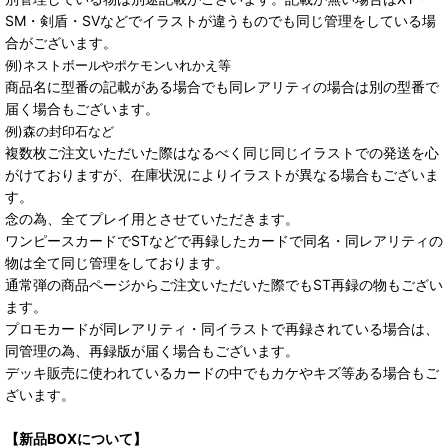
SM・剣盾・SVなどでイラストが違うものでも同じ管理をしている場
合がございます。
例)ネストボールやポケモンいれかえ等
商品名に型番の記載がある場合でも同レアリティの場合は別の型番で
届く場合もございます。
例)森の封印石など
複数枚ご注文いただいた際はなるべく同じ同じイラストでの発送を心
がけておりますが、在庫状況によりイラストが異なる場合もございま
す。
念の為、全てプレイ用とさせていただきます。
ワンピースカードでSTなどで再録したカードで同名・同レアリティの
物は全て同じ管理をしております。
通常弾の商品ページからご注文いただいた際でもST再録の物もござい
ます。
プロモカードが同レアリティ・同イラストで再録されている場合は、
同管理の為、再録版が届く場合もございます。
デッキ販売に使われているカードの中でもカケやキズ等ある場合もご
ざいます。
【新品BOXについて】