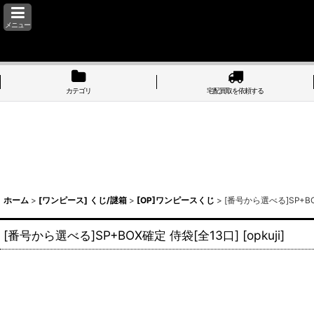
メニュー
カテゴリ
宅配買取を依頼する
ホーム
>
[ワンピース] くじ/謎箱
>
[OP]ワンピースくじ
>
[番号から選べる]SP+BO
[番号から選べる]SP+BOX確定 侍袋[全13口]
[
opkuji
]