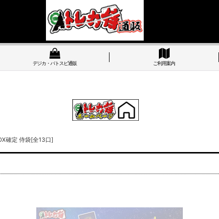
デジカ・バトスピ通販
ご利用案内
X確定 侍袋[全13口]