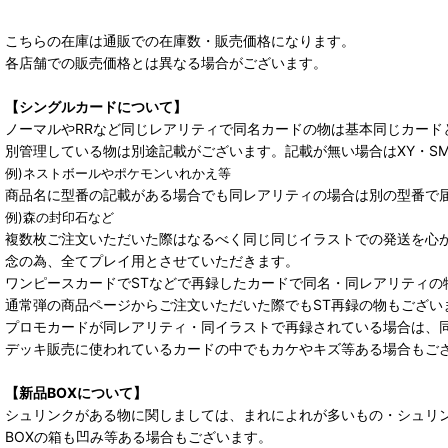
こちらの在庫は通販での在庫数・販売価格になります。
各店舗での販売価格とは異なる場合がございます。
【シングルカードについて】
ノーマルやRRなど同じレアリティで同名カードの物は基本同じカード
別管理している物は別途記載がございます。記載が無い場合はXY・S
例)ネストボールやポケモンいれかえ等
商品名に型番の記載がある場合でも同レアリティの場合は別の型番で
例)森の封印石など
複数枚ご注文いただいた際はなるべく同じ同じイラストでの発送を心
念の為、全てプレイ用とさせていただきます。
ワンピースカードでSTなどで再録したカードで同名・同レアリティの
通常弾の商品ページからご注文いただいた際でもST再録の物もござい
プロモカードが同レアリティ・同イラストで再録されている場合は、
デッキ販売に使われているカードの中でもカケやキズ等ある場合もご
【新品BOXについて】
シュリンクがある物に関しましては、まれによれが多いもの・シュリ
BOXの箱も凹み等ある場合もございます。