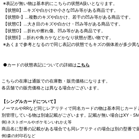
※表記が無い物は基本的にこちらの状態A扱いとなります。
【状態B】…キズや白かけや小さな凹み等がある商品です。
【状態B-】…複数のキズや白かけ、若干の凹み等がある商品です。
【状態C】…大き目のキズや白かけ・凹み等がある商品です。
【状態D】…折れや擦れ傷、凹み等がある商品です。
【状態E】…折れや角カケなどかなり状態が悪い物です。
※あくまで参考となるので同じ表記の状態でもキズの個体差が多少異
●カードの状態表記についての詳細は
こちら
こちらの在庫は通販での在庫数・販売価格になります。
各店舗での販売価格とは異なる場合がございます。
【シングルカードについて】
ノーマルやRRなど同じレアリティで同名カードの物は基本同じカード
別管理している物は別途記載がございます。記載が無い場合はXY・S
例)ネストボールやポケモンいれかえ等
商品名に型番の記載がある場合でも同レアリティの場合は別の型番で
例)森の封印石など