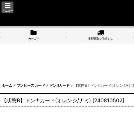
メニュー
カテゴリ
宅配買取を依頼する
ホーム
>
ワンピースカード
>
ドン!!カード
>
【状態B】ドン!!!カード(オレンジ/ナミ
【状態B】ドン!!!カード(オレンジ/ナミ)
[
240810502
]