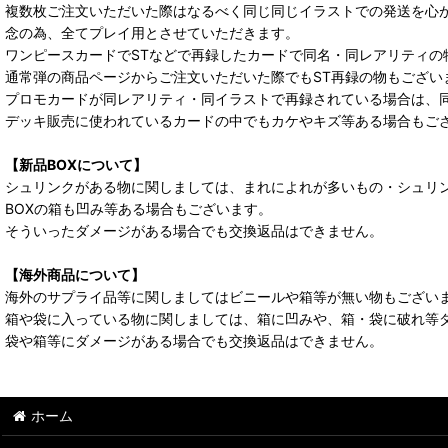
複数枚ご注文いただいた際はなるべく同じ同じイラストでの発送を心
念の為、全てプレイ用とさせていただきます。
ワンピースカードでSTなどで再録したカードで同名・同レアリティの
通常弾の商品ページからご注文いただいた際でもST再録の物もござい
プロモカードが同レアリティ・同イラストで再録されている場合は、
デッキ販売に使われているカードの中でもカケやキズ等ある場合もご
【新品BOXについて】
シュリンクがある物に関しましては、まれによれが多いもの・シュリ
BOXの箱も凹み等ある場合もございます。
そういったダメージがある場合でも交換返品はできません。
【海外商品について】
海外のサプライ品等に関しましてはビニールや箱等が無い物もござい
箱や袋に入っている物に関しましては、箱に凹みや、箱・袋に破れ等
袋や箱等にダメージがある場合でも交換返品はできません。
ホーム