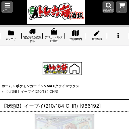
メニュー
商品検索
カート
宅配買取を依頼
デジカ・バトス
カテゴリ
ご利用案内
新規登録
する
ピ通販
ホーム
>
ポケモンカード
>
VMAXクライマックス
>
【状態B】イーブイ(210/184 CHR)
【状態B】イーブイ(210/184 CHR)
[
966192
]